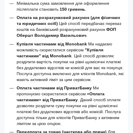
Мінімальна сума замовлення для оформлення
післяплати становить
150 гривень
.
Оплата на розрахунковий рахунок (для фізичних
та юридичних осіб)
Цей спосіб передбачає переказ
коштів на банківський розрахунковий рахунок
ФОП
Обершт Володимир Васильович
.
Купівля частинами від Monobank
Ми надаємо
можливість скористатися сервісом
"Купівля
частинами" від Monobank
. Цей спосіб дозволяє
розділити вартість покупки на рівні щомісячні платежі
без додаткових відсотків чи комісій для вас як покупця.
Послуга доступна виключно для клієнтів Monobank, які
мають активний ліміт за цим сервісом.
Оплата частинами від ПриватБанку
Ми
пропонуємо скористатися сервісом
«Оплата
частинами» від ПриватБанку
. Даний спосіб оплати
дозволяє розділити суму покупки на рівні щомісячні
платежі без додаткових відсотків або комісій. Послуга
доступна тільки для клієнтів ПриватБанку з активним
лімітом за цією опцією.
Передплата за товар (часткова або повна)
Для