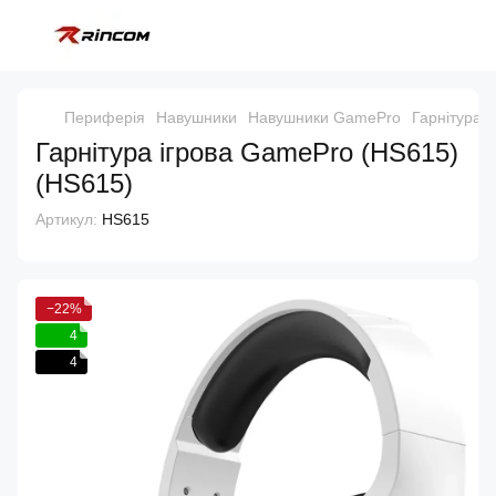
Периферія
Навушники
Навушники GamePro
Гарнітура 
Гарнітура ігрова GamePro (HS615)
(HS615)
Артикул:
HS615
−22%
4
4