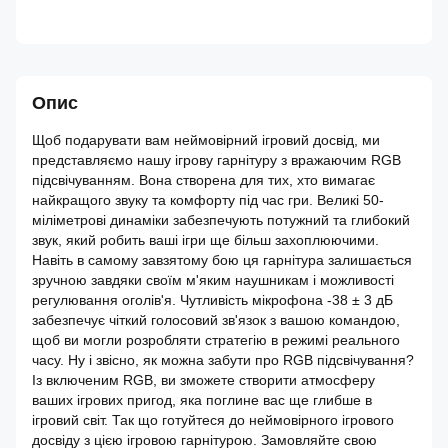
Опис
Щоб подарувати вам неймовірний ігровий досвід, ми
представляємо нашу ігрову гарнітуру з вражаючим RGB
підсвічуванням. Вона створена для тих, хто вимагає
найкращого звуку та комфорту під час гри. Великі 50-
міліметрові динаміки забезпечують потужний та глибокий
звук, який робить ваші ігри ще більш захоплюючими.
Навіть в самому завзятому бою ця гарнітура залишається
зручною завдяки своїм м'яким наушникам і можливості
регулювання оголів'я. Чутливість мікрофона -38 ± 3 дБ
забезпечує чіткий голосовий зв'язок з вашою командою,
щоб ви могли розробляти стратегію в режимі реального
часу. Ну і звісно, як можна забути про RGB підсвічування?
Із включеним RGB, ви зможете створити атмосферу
ваших ігрових пригод, яка поглине вас ще глибше в
ігровий світ. Так що готуйтеся до неймовірного ігрового
досвіду з цією ігровою гарнітурою. Замовляйте свою