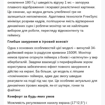
оновлення 180 Гц і швидкість відгуку 1 мс – запорука
плавного відображення і яскравої реалістичної картинки.
Це означає, що жодна деталь улюбленої гри не
залишиться непоміченою. Адаптивна технологія FreeSync
мінімізує розриви кадрів, поліпшуючи якість відтворення
динамічних сцен і роблячи монітор чи не найліпшим
вибором для роботи, перегляду відеоконтенту та
геймінгу.
Глибше занурення в ігровий всесвіт
Одна з основних особливостей цієї моделі – вигнутий 34-
дюймовий екран із радіусом кривизни 1500R. Монітор
немов прагне огорнути геймера з боків і «затягнути» у вир
кібербаталій. Завдяки взаємодії з периферійним зором
користувача забезпечено ефект повного занурення в
дійство на екрані. Ба більше, ця модель є ліпшим
«помічником» геймера, адже дає змогу швидше
реагувати на події під час гри. Це особливо актуально для
динамічних ігрових жанрів, як-от шутери, гонки та
файтинг.
Комфорт за будь-яких умов
Можливість регулювання нахилу екрана (17°/2,5°) і