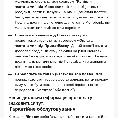
можливість скористатися сервісом
"Купівля
частинами" від Monobank
. Цей спосіб дозволяє
розділити вартість покупки на рівні щомісячні платежі
без додаткових відсотків чи комісій для вас як покупця.
Послуга доступна виключно для клієнтів Monobank, які
мають активний ліміт за цим сервісом.
Оплата частинами від ПриватБанку
Ми
пропонуємо скористатися сервісом
«Оплата
частинами» від ПриватБанку
. Даний спосіб оплати
дозволяє розділити суму покупки на рівні щомісячні
платежі без додаткових відсотків або комісій. Послуга
доступна тільки для клієнтів ПриватБанку з активним
лімітом за цією опцією.
Передплата за товар (часткова або повна)
Для
певних категорій товарів або замовлень на визначену
суму може бути встановлена необхідність внесення
передплати (часткової або повної).
Більш детальна інформація про оплату
знаходиться
тут
.
Гарантійне обслуговування
Компанія
Rincom
зобов’язується забезпечити гарантійне