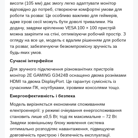
висоти (105 мм) дає змогу легко адаптувати монітор
відповідно до потреб, створюючи комфортні умови для
роботи та розваг. Це особливо важливо для геймерів,
адже ігрові сесії можуть бути доволі тривалими. На
додачу, завдяки кріпленню VESA 100 × 100 пристрій
можна закріпити на стіні, оптимізуючи робочий простір. З
огляду на все це, модель є вдалим рішенням для роботи
та розваг, забезпечуючи безкомпромісну зручність за
будь-яких умов.
Сучасні інтерфейси
Для зручного підключення різноманітних пристроїв
монітор 2E GAMING G3424B оснащено двома рознімами
HDMI та двома DisplayPort. Це гарантує сумісність із
сучасними ПК, ноутбуками, ігровими консолями тощо.
Енергоефективність і безпека
Модель вирізняється економним споживанням
електроенергії: у режимі очікування енергоспоживання
становить лише ≤0,5 Вт, тоді як максимальне – 72 Вт.
Завдяки зовнішньому блоку живлення система
оптимально розподіляє навантаження, підвищуючи
довговічність пристрою і безпечність експлуатації.