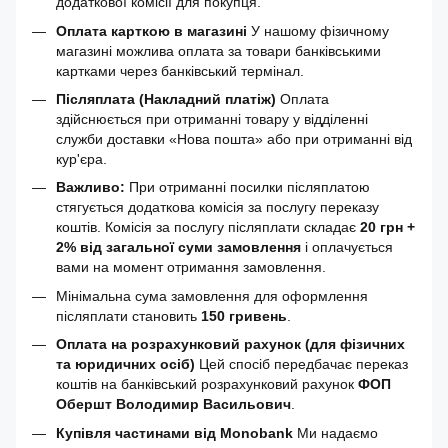
додаткової комісії для покупця.
Оплата карткою в магазині
У нашому фізичному
магазині можлива оплата за товари банківськими
картками через банківський термінал.
Післяплата (Накладний платіж)
Оплата
здійснюється при отриманні товару у відділенні
служби доставки «Нова пошта» або при отриманні від
кур'єра.
Важливо:
При отриманні посилки післяплатою
стягується додаткова комісія за послугу переказу
коштів. Комісія за послугу післяплати складає
20 грн +
2% від загальної суми замовлення
і оплачується
вами на момент отримання замовлення.
Мінімальна сума замовлення для оформлення
післяплати становить
150 гривень
.
Оплата на розрахунковий рахунок (для фізичних
та юридичних осіб)
Цей спосіб передбачає переказ
коштів на банківський розрахунковий рахунок
ФОП
Обершт Володимир Васильович
.
Купівля частинами від Monobank
Ми надаємо