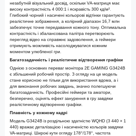
незабутній візуальний досвід, оскільки VА-матриця має
високу контрастність 4 000:1 і яскравість 300 кд/м².
Глибокий чорний і насичені кольорові відтінки гарантують
реалістичне зображення, а колірний діапазон 16,7 млн
забезпечує точне передавання кожного тону. Оптимальна
контрастність і збалансована палітра перетворюють
перегляд відео на справжнє задоволення, а геймери
отримують можливість насолоджуватися кожним
моментом улюбленої гри.
Багатозадачність і реалістичне відтворення графіки
Однією з основних переваг монітора 2E GAMING G3424B
є збільшений робочий простір. З огляду на це модель
стане корисною не тільки для використання вдома, а і
для виконання робочих завдань, значно полегшуючи
багатозадачність. Професійні геймери та аматори,
безперечно, оцінять ефект занурення в гру завдяки
реалістичному відтворенню графіки.
Плавність у кожному кадрі
Модель G3424B із роздільною здатністю WQHD (3 440 × 1
440) вражає деталізацією і насиченістю кольорів завдяки
VA-матриці. Широкі кути огляду 178°/178°, частота