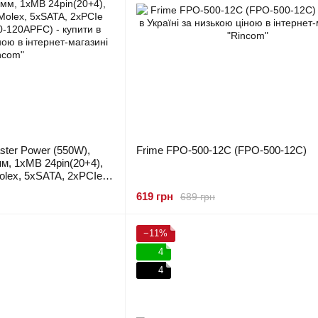
ter Power (550W),
Frime FPO-500-12C (FPO-500-12C)
мм, 1xMB 24pin(20+4),
olex, 5xSATA, 2xPCIe
-120APFC)
619 грн
689 грн
−11%
4
4