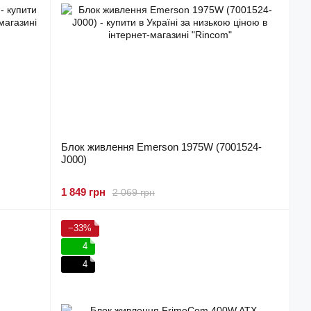
Блок живлення Emerson 1975W (7001524-
J000)
1 849 грн
2 069 грн
−33%
4
4