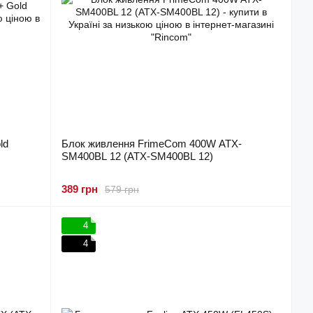
ld
Блок живлення FrimeCom 400W ATX-
SM400BL 12 (ATX-SM400BL 12)
389 грн
579 грн
4
4