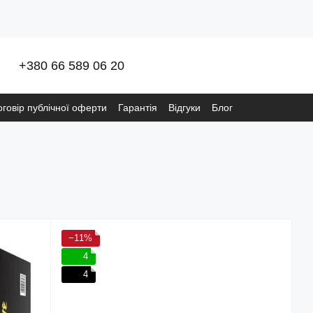
+380 66 589 06 20
оговір публічної оферти
Гарантія
Відгуки
Блог
ітика конфіденційності META
Видалення даних
−11%
4
4