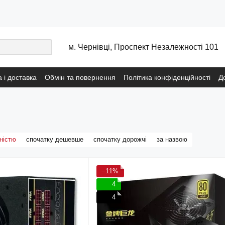
м. Чернівці, Проспект Незалежності 101
 і доставка
Обмін та повернення
Політика конфіденційності
Д
сональних даних
Договір публічної оферти з послуг навчання
Пол
ністю
спочатку дешевше
спочатку дорожчі
за назвою
−11%
4
4