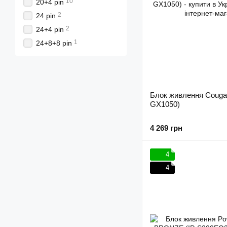
10
20+4 pin
2
24 pin
2
24+4 pin
1
24+8+8 pin
Блок живлення Coug
GX1050)
4 269 грн
4
4