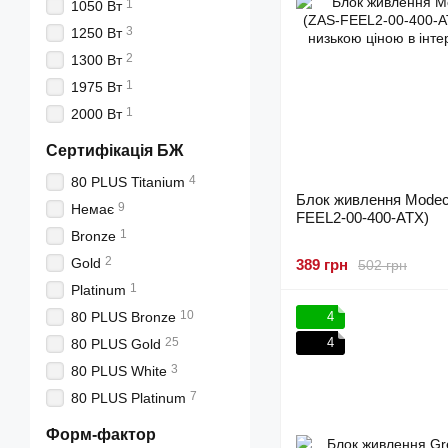
1
1050 Вт
3
1250 Вт
2
1300 Вт
1
1975 Вт
1
2000 Вт
Сертифікація БЖ
4
80 PLUS Titanium
Блок живлення Mode
9
Немає
FEEL2-00-400-ATX)
1
Bronze
2
Gold
389 грн
502 грн
1
Platinum
10
80 PLUS Bronze
4
25
4
80 PLUS Gold
3
80 PLUS White
7
80 PLUS Platinum
Форм-фактор