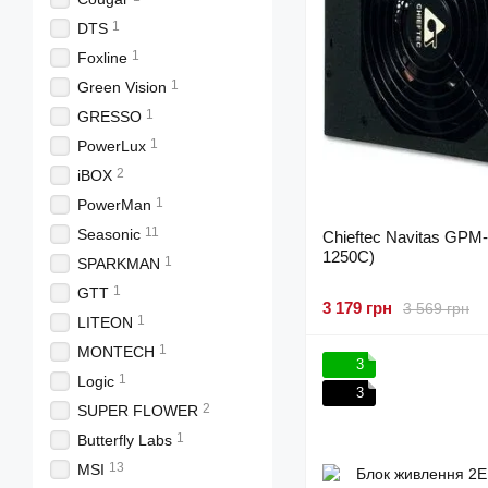
1
DTS
1
Foxline
1
Green Vision
1
GRESSO
1
PowerLux
2
iBOX
1
PowerMan
11
Seasonic
Chieftec Navitas GPM
1250C)
1
SPARKMAN
1
GTT
3 179 грн
3 569 грн
1
LITEON
1
MONTECH
3
1
Logic
3
2
SUPER FLOWER
1
Butterfly Labs
13
MSI