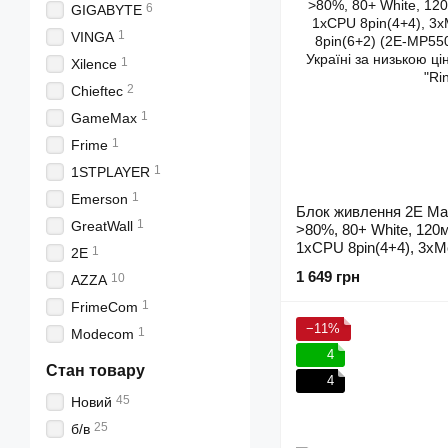
6
GIGABYTE
1
VINGA
1
Xilence
2
Chieftec
1
GameMax
1
Frime
1
1STPLAYER
1
Emerson
Блок живлення 2E Mas
1
GreatWall
>80%, 80+ White, 120
1xCPU 8pin(4+4), 3xM
1
2E
8pin(6+2) (2E-MP550
1 649 грн
10
AZZA
1
FrimeCom
−11%
1
Modecom
4
Стан товару
4
45
Новий
25
б/в