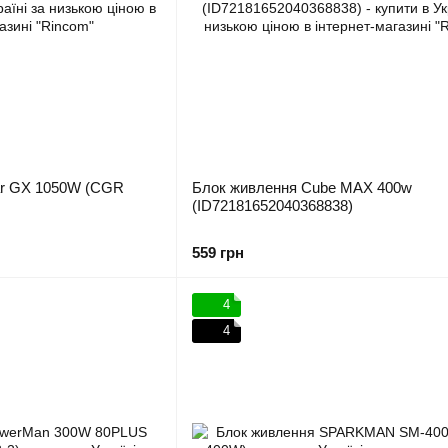
ar GX 1050W (CGR
Блок живлення Cube MAX 400w
(ID72181652040368838)
559 грн
4
4