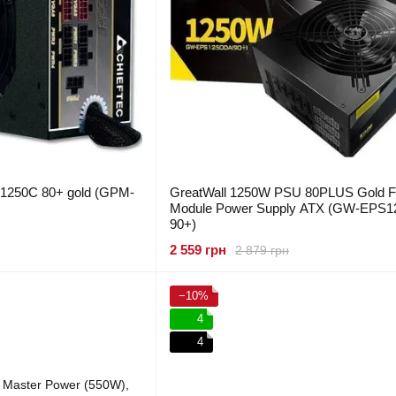
-1250C 80+ gold (GPM-
GreatWall 1250W PSU 80PLUS Gold Fu
Module Power Supply ATX (GW-EPS
90+)
2 559 грн
2 879 грн
−10%
4
4