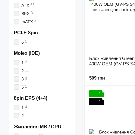
63
ATX
3
SFX
3
mATX
PCI-E 8pin
1
6
Molex (IDE)
Блок живлення Green
2
1
400W OEM (GV-PS S4
11
2
509 грн
3
3
1
5
4
8pin EPS (4+4)
4
4
1
1
2
Живлення MB / CPU