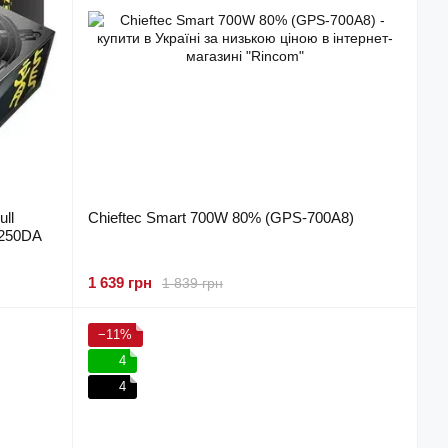
ll
Chieftec Smart 700W 80% (GPS-700A8)
1250DA
1 639 грн
1 839 грн
−11%
4
4