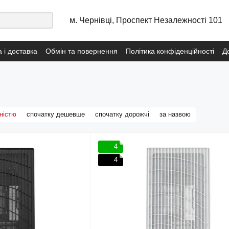
м. Чернівці, Проспект Незалежності 101
 і доставка
Обмін та повернення
Політика конфіденційності
Д
сональних даних
Договір публічної оферти з послуг навчання
Пол
ністю
спочатку дешевше
спочатку дорожчі
за назвою
4
4