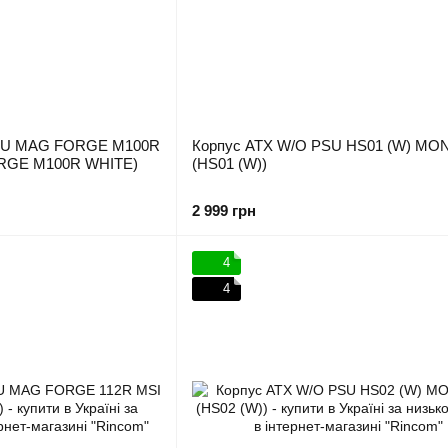
SU MAG FORGE M100R
Корпус ATX W/O PSU HS01 (W) M
RGE M100R WHITE)
(HS01 (W))
2 999 грн
4
4