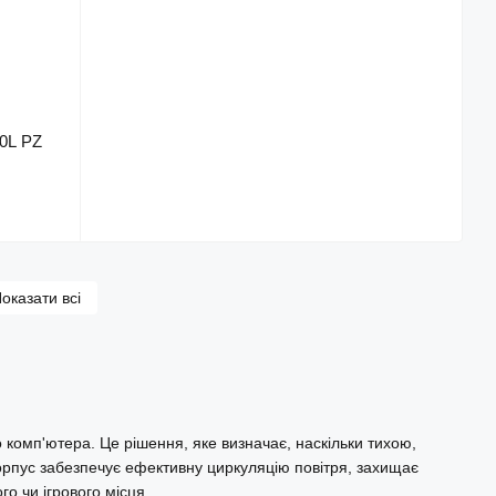
0L PZ
оказати всі
 комп'ютера. Це рішення, яке визначає, наскільки тихою,
орпус забезпечує ефективну циркуляцію повітря, захищає
го чи ігрового місця.