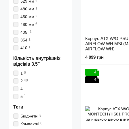
4
529 мм
1
486 мм
2
450 мм
6
480 мм
1
405
Корпус ATX W/O PS
1
354
AIRFLOW WH MSI (
1
410
AIRFLOW WH)
4 099 грн
Кількість внутрішніх
відсіків 3.5"
4
6
1
4
40
2
1
4
1
5
Теги
8
Бюджетні
6
Компактні