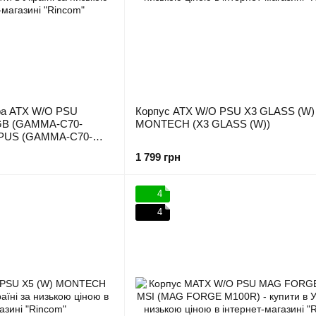
ра ATX W/O PSU
Корпус ATX W/O PSU X3 GLASS (W)
B (GAMMA-C70-
MONTECH (X3 GLASS (W))
PUS (GAMMA-C70-
1 799 грн
4
4