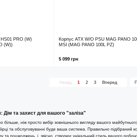
 HS01 PRO (W)
Корпус ATX W/O PSU MAG PANO 10
 (W))
MSI (MAG PANO 100L PZ)
5 099 грн
Назад
1
2
3
Вперед
П
 Дім та захист для вашого "заліза"
о більше, ніж просто вибір зовнішнього вигляду вашого майбутнього
ірці та обслуговуванні буде ваша система. Правильно підібраний к
у та пошкоджень, і, звісно, створює унікальний стиль вашого робочо