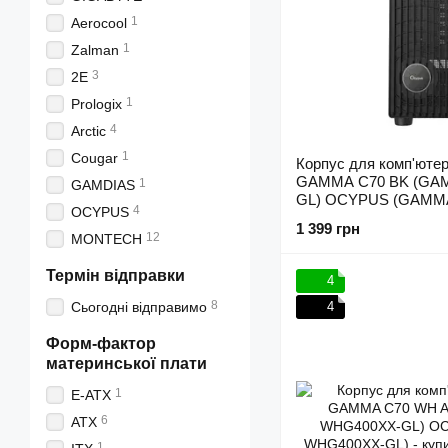
1
Aerocool
1
Zalman
3
2E
1
Prologix
4
Arctic
1
Cougar
Корпус для комп'юте
GAMMA C70 BK (GA
1
GAMDIAS
GL) OCYPUS (GAMMA
4
OCYPUS
1 399 грн
12
MONTECH
Термін відправки
4
8
Сьогодні відправимо
4
Форм-фактор
материнської плати
1
E-ATX
6
ATX
1