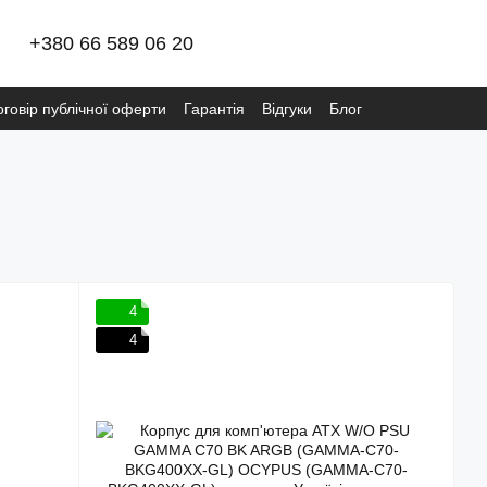
+380 66 589 06 20
оговір публічної оферти
Гарантія
Відгуки
Блог
ітика конфіденційності META
Видалення даних
4
4