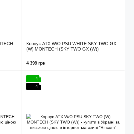
ONTECH
Корпус ATX W/O PSU WHITE SKY TWO GX
(W) MONTECH (SKY TWO GX (W))
4 399 грн
4
4