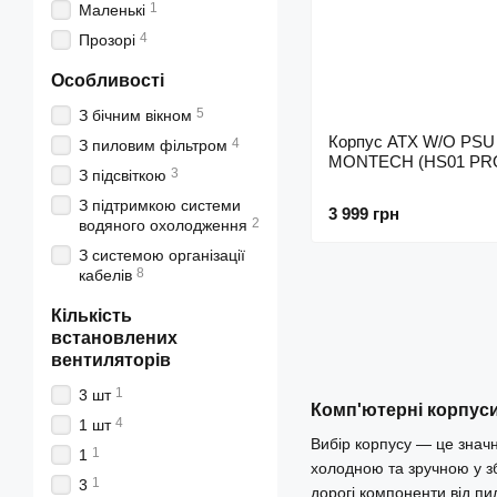
1
Маленькі
4
Прозорі
Особливості
5
З бічним вікном
Корпус ATX W/O PSU
4
З пиловим фільтром
MONTECH (HS01 PRO
3
З підсвіткою
З підтримкою системи
3 999 грн
2
водяного охолодження
З системою організації
8
кабелів
Кількість
встановлених
вентиляторів
1
3 шт
Комп'ютерні корпуси:
4
1 шт
Вибір корпусу — це значн
1
1
холодною та зручною у зб
1
3
дорогі компоненти від пил