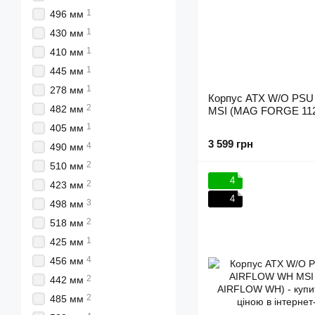
1
496 мм
1
430 мм
1
410 мм
1
445 мм
1
278 мм
Корпус ATX W/O PS
2
482 мм
MSI (MAG FORGE 11
1
405 мм
3 599 грн
4
490 мм
2
510 мм
4
2
423 мм
4
3
498 мм
2
518 мм
1
425 мм
4
456 мм
2
442 мм
2
485 мм