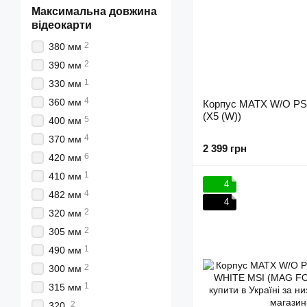
Максимальна довжина
відеокарти
2
380 мм
2
390 мм
1
330 мм
4
360 мм
Корпус MATX W/O P
(X5 (W))
5
400 мм
4
370 мм
2 399 грн
6
420 мм
1
410 мм
4
4
482 мм
4
2
320 мм
2
305 мм
1
490 мм
2
300 мм
1
315 мм
2
320