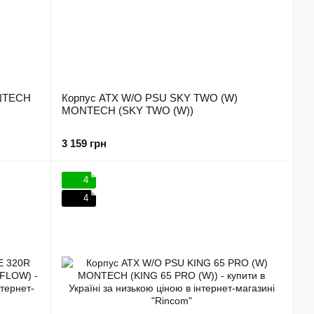
ONTECH
Корпус ATX W/O PSU SKY TWO (W)
MONTECH (SKY TWO (W))
3 159 грн
4
4