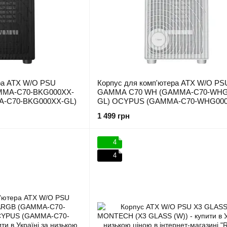
ра ATX W/O PSU
Корпус для комп'ютера ATX W/O PS
MMA-C70-BKG000XX-
GAMMA C70 WH (GAMMA-C70-WHG
-C70-BKG000XX-GL)
GL) OCYPUS (GAMMA-C70-WHG000
1 499 грн
4
4