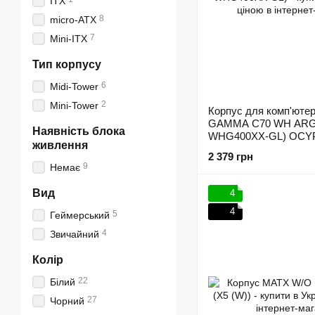
ITX
8
micro-ATX
7
Mini-ITX
Тип корпусу
6
Midi-Tower
2
Mini-Tower
Корпус для комп'юте
GAMMA C70 WH ARG
Наявність блока
WHG400XX-GL) OCY
живлення
WHG400XX-GL)
2 379 грн
9
Немає
Вид
4
4
5
Геймерський
4
Звичайний
Колір
22
Білий
27
Чорний