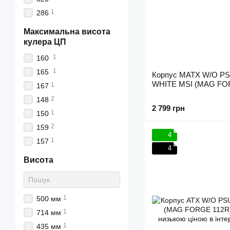
1
286
Максимальна висота
кулера ЦП
1
160
1
165
Корпус MATX W/O P
WHITE MSI (MAG FO
1
167
2
148
2 799 грн
1
150
2
159
4
1
157
4
Висота
1
500 мм
1
714 мм
1
435 мм