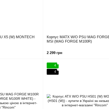
SU X5 (W) MONTECH
Корпус MATX W/O PSU MAG FORG
MSI (MAG FORGE M100R)
2 299 грн
4
4