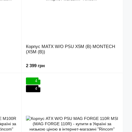
Корпус MATX W/O PSU X5M (B) MONTECH
(X5M (B))
2 399 грн
4
4