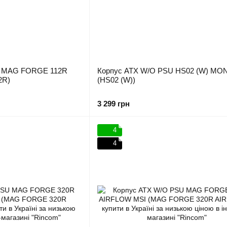
U MAG FORGE 112R
Корпус ATX W/O PSU HS02 (W) M
2R)
(HS02 (W))
3 299 грн
4
4