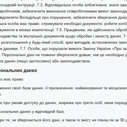
осадовій інструкції. 7.3. Відповідальна особа зобов’язана: знати 
вробітників, забезпечити виконання співробітниками вимог законода
відомляти Володільця про порушення, забезпечити зберігання докум
льна особа має право: отримувати необхідні документи, робити копії
кументи в межах компетенції. 7.5. Працівники, які здійснюють обро
одавства та внутрішніх документів щодо обробки і захисту даних. 7
х розголошення у будь-який спосіб, крім випадків, встановлених зако
и даними. 7.7. Особи, що порушили вимоги Закону України «Про зах
. Персональні дані не повинні зберігатися довше, ніж це необхідно 
та даних (якщо застосовно) або законодавством.
рсональних даних
х має право:
ження своєї бази даних, її призначення, найменування та місцезн
.
про умови доступу до даних, зокрема про третіх осіб, яким переда
сональних даних у відповідній базі.
о те, чи зберігаються його дані, а також їх зміст, не пізніш як за 30