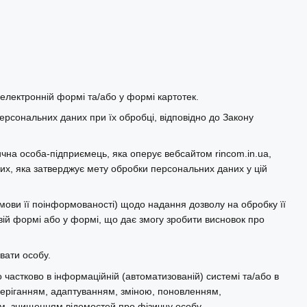
лектронній формі та/або у формі картотек.
персональних даних при їх обробці, відповідно до Закону
ична особа-підприємець, яка оперує вебсайтом rincom.in.ua,
их, яка затверджує мету обробки персональних даних у цій
ови її поінформованості) щодо надання дозволу на обробку її
ій формі або у формі, що дає змогу зробити висновок про
вати особу.
о частково в інформаційній (автоматизованій) системі та/або в
зберіганням, адаптуванням, зміною, поновленням,
, знищенням відомостей про фізичну особу.