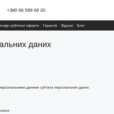
+380 66 589 06 20
оговір публічної оферти
Гарантія
Відгуки
Блог
ітика конфіденційності META
Видалення даних
нальних даних
 персональними даними суб’єкта персональних даних.
ігання.