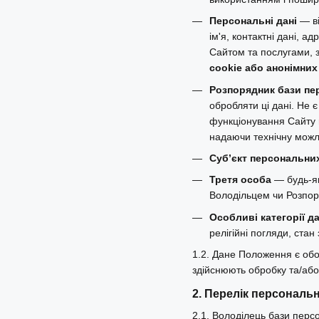
Персональні дані
— ві
ім'я, контактні дані, а
Сайтом та послугами, 
cookie або анонімних
Розпорядник бази пе
обробляти ці дані. Не 
функціонування Сайту 
надаючи технічну можли
Суб’єкт персональни
Третя особа
— будь-як
Володільцем чи Розпор
Особливі категорії д
релігійні погляди, стан 
1.2. Дане Положення є обо
здійснюють обробку та/або
2. Перелік персональ
2.1. Володілець бази пер