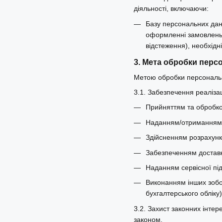
діяльності, включаючи:
Базу персональних даних
оформленні замовлень, 
відстеження), необхідн
3. Мета обробки перс
Метою обробки персональн
3.1. Забезпечення реалізац
Прийняттям та обробко
Наданням/отриманням т
Здійсненням розрахункі
Забезпеченням доставк
Наданням сервісної пі
Виконанням інших зобо
бухгалтерського обліку)
3.2. Захист законних інте
законом.