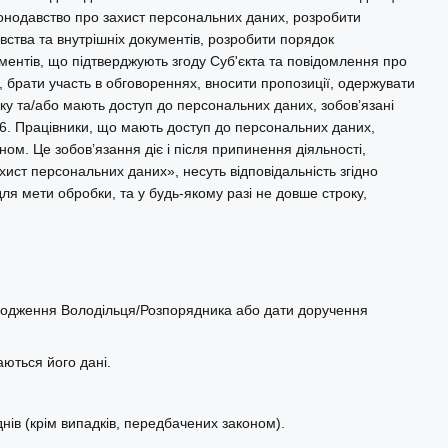
законодавство про захист персональних даних, розробити
вства та внутрішніх документів, розробити порядок
ентів, що підтверджують згоду Суб'єкта та повідомлення про
, брати участь в обговореннях, вносити пропозиції, одержувати
бку та/або мають доступ до персональних даних, зобов’язані
.6. Працівники, що мають доступ до персональних даних,
ном. Це зобов’язання діє і після припинення діяльності,
ист персональних даних», несуть відповідальність згідно
для мети обробки, та у будь-якому разі не довше строку,
аходження Володільця/Розпорядника або дати доручення
ються його дані.
 днів (крім випадків, передбачених законом).