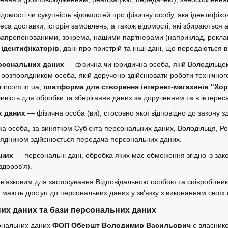
домості чи сукупність відомостей про фізичну особу, яка ідентифік
дреса доставки, історія замовлень, а також відомості, які збираються
запропонованими, зокрема, нашими партнерами (наприклад, реклам
 ідентифікаторів
, дані про пристрій та інші дані, що передаються в
рсональних даних
— фізична чи юридична особа, якій Володільце
є розпорядником особа, якій доручено здійснювати роботи технічного
rincom.in.ua,
платформа для створення інтернет-магазинів "Хо
вість для обробки та зберігання даних за дорученням та в інтерес
х даних
— фізична особа (ви), стосовно якої відповідно до закону з
а особа, за винятком Суб’єкта персональних даних, Володільця, Ро
ядником здійснюється передача персональних даних.
аних
— персональні дані, обробка яких має обмеження згідно із зак
здоров’я).
в’язковим для застосування Відповідальною особою та співробітни
 мають доступ до персональних даних у зв’язку з виконанням своїх 
них даних та бази персональних даних
сональних даних
ФОП Обершт Володимир Васильович
є власнико