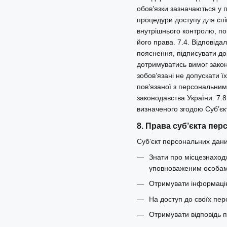
обов’язки зазначаються у п
процедури доступу для спі
внутрішнього контролю, по
його права. 7.4. Відповіда
пояснення, підписувати до
дотримуватись вимог закон
зобов’язані не допускати ї
пов’язаної з персональним
законодавства України. 7.8
визначеного згодою Суб’єк
8. Права суб’єкта пе
Суб’єкт персональних дани
Знати про місцезнаход
уповноваженим особам
Отримувати інформацію 
На доступ до своїх пер
Отримувати відповідь пр