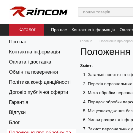
Перейти до основного контенту
Каталог
Про нас
Контактна інформація
Оплата
Положення про обробку та захист пер
Про нас
Головна
Положення про обробк
Умови використання
Положення 
Контактна інформація
Оплата і доставка
Зміст:
Обмін та повернення
Загальні поняття та с
Політика конфіденційності
Перелік персональних 
Договір публічної оферти
Мета обробки персона
Порядок обробки персо
Гарантія
Місцезнаходження баз
Відгуки
Умови розкриття інфор
Блог
Захист персональних да
Положення про обробку та