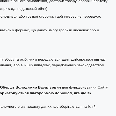
конання вашого замовлення, доставки товару, обробки платежу.
приклад, податковий облік).
олодільця або третьої сторони, і цей інтерес не переважає
ватись у формах, що дають змогу зробити висновок про її
у збору та осіб, яким передаються дані, здійснюється під час
влення) або в інших випадках, передбачених законодавством.
.
Обершт Володимир Васильович
для функціонування Сайту
икористовуються платформою Хорошоп, яка діє як
ежного рівня захисту даних, що зберігаються на їхній