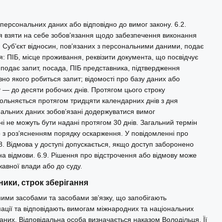
персональних даних або відповідно до вимог закону. 6.2.
ся взяти на себе зобов’язання щодо забезпечення виконання
 Суб’єкт відносин, пов’язаних з персональними даними, подає
: ПІБ, місце проживання, реквізити документа, що посвідчує
подає запит, посада, ПІБ представника, підтвердження
но якого робиться запит; відомості про базу даних або
у — до десяти робочих днів. Протягом цього строку
вольняється протягом тридцяти календарних днів з дня
нальних даних зобов’язані додержуватися вимог
і не можуть бути надані протягом 30 днів. Загальний термін
 з роз’ясненням порядку оскарження. У повідомленні про
8. Відмова у доступі допускається, якщо доступ заборонено
ина відмови. 6.9. Рішення про відстрочення або відмову може
авної влади або до суду.
ники, строк зберігання
ими засобами та засобами зв’язку, що запобігають
ції та відповідають вимогам міжнародних та національних
даних. Відповідальна особа визначається наказом Володільця. Її