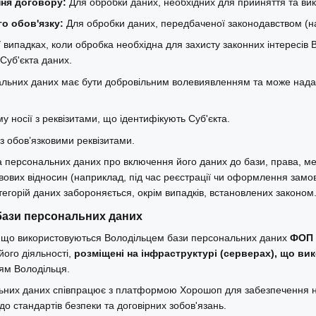
ння договору:
Для обробки даних, необхідних для прийняття та ви
о обов'язку:
Для обробки даних, передбаченої законодавством (на
 випадках, коли обробка необхідна для захисту законних інтересів В
 Суб'єкта даних.
нальних даних має бути добровільним волевиявленням та може нада
 носії з реквізитами, що ідентифікують Суб'єкта.
з обов’язковими реквізитами.
а персональних даних про включення його даних до бази, права, мет
ових відносин (наприклад, під час реєстрації чи оформлення замо
тегорій даних забороняється, окрім випадків, встановлених законом
бази персональних даних
 що використовуються Володільцем бази персональних даних
ФОП 
його діяльності,
розміщені на інфраструктурі (серверах), що в
ям Володільця.
ьних даних співпрацює з платформою Хорошоп для забезпечення нал
 до стандартів безпеки та договірних зобов'язань.