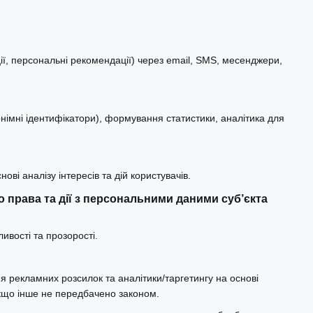
ії, персональні рекомендації) через email, SMS, месенджери,
нонімні ідентифікатори), формування статистики, аналітика для
ові аналізу інтересів та дій користувачів.
 права та дії з персональними даними суб’єкта
ивості та прозорості.
 рекламних розсилок та аналітики/таргетингу на основі
якщо інше не передбачено законом.