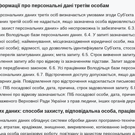
формації про персональні дані третім особам
ерсональних даних третіх осіб визначається умовами згоди Суб’єкта 
них третій особі не надається, якщо зазначена особа відмовляєть
 захист персональних даних» або неспроможна їх забезпечити. 6.3.
их Володільцю бази персональних даних. 6.4. У запиті зазначаються
ної особи); найменування, місцезнаходження юридичної особи, яка 
ї особи); відомості, що дозволяють ідентифікувати Суб'єкта, стосов
перелік запитуваних даних; мета запиту. 6.5. Строк вивчення запит
лення запиту або про відмову із зазначенням підстави. Запит задо
 передбачено законом. 6.6. Усі працівники Володільця бази персо
сональних даних. 6.7. Відстрочення доступу допускається, якщо дан
арних днів. Повідомлення про відстрочення надсилається письмово
: ПІБ посадової особи, дата, причина, строк задоволення запиту. 6.
омленні про відмову зазначаються: ПІБ посадової особи, дата, прич
аженого Верховної Ради України з прав людини, інших органів держ
х даних: способи захисту, відповідальна особа, праців
ональних даних обладнує системи обробки даних програмно-технічн
, втратам, крадіжкам, знищенню, викривленню, копіюванню інформа
льна особа організовує роботу, пов’язану із захистом персональних 