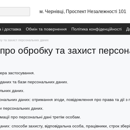
м. Чернівці, Проспект Незалежності 101
 і доставка
Обмін та повернення
Політика конфіденційності
Д
сональних даних
Договір публічної оферти з послуг навчання
Пол
у та захист персональних даних
про обробку та захист персо
фера застосування.
даних та бази персональних даних.
льних даних.
нальних даних: отримання згоди, повідомлення про права та дії з
и персональних даних.
мації про персональні дані третім особам.
них: способи захисту, відповідальна особа, працівники, строк збер