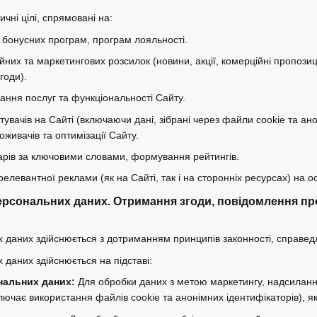
ичні цілі, спрямовані на:
 бонусних програм, програм лояльності.
их та маркетингових розсилок (новини, акції, комерційні пропозиц
годи).
ання послуг та функціональності Сайту.
стувачів на Сайті (включаючи дані, зібрані через файли cookie та а
оживачів та оптимізації Сайту.
арів за ключовими словами, формування рейтингів.
елевантної реклами (як на Сайті, так і на сторонніх ресурсах) на осн
ерсональних даних. Отримання згоди, повідомлення про
 даних здійснюється з дотриманням принципів законності, справедл
 даних здійснюється на підставі:
нальних даних:
Для обробки даних з метою маркетингу, надсилання
лючає використання файлів cookie та анонімних ідентифікаторів), 