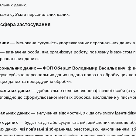
альних даних.
тами суб’єкта персональних даних.
а сфера застосування
аних
— іменована сукупність упорядкованих персональних даних в е
— визначена особа, яка організовує роботу, пов’язану із захистом 
ерсональних даних».
сональних даних
—
ФОП Обершт Володимир Васильович
, фіз
одою суб’єкта персональних даних надано право на обробку цих дан
 цих даних та процедури їх обробки.
ональних даних
— добровільне волевиявлення фізичної особи (за ум
дповідно до сформульованої мети їх обробки, висловлене у письмов
нальних даних
— вилучення відомостей, які дають змогу ідентифіку
их даних
— будь-яка дія або сукупність дій, здійснених повністю аб
х даних, які пов’язані зі збиранням, реєстрацією, накопиченням, 
енням (розповсюдженням, реалізацією, передачею), знеособленням