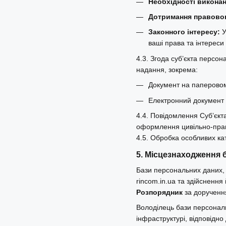
Необхідності викона
Дотримання правовог
Законного інтересу:
У
ваші права та інтереси
4.3. Згода суб’єкта персо
надання, зокрема:
Документ на паперовому
Електронний документ 
4.4. Повідомлення Суб’єкт
оформлення цивільно-прав
4.5. Обробка особливих ка
5. Місцезнаходження 
Бази персональних даних,
rincom.in.ua та здійснення 
Розпорядник
за дорученн
Володілець бази персонал
інфраструктурі, відповідно