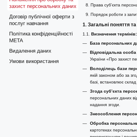
Права суб’єкта персон
захист персональних даних
Порядок роботи з запи
Договір публічної оферти з
послуг навчання
1. Загальні поняття т
Політика конфіденційності
1.1.
Визначення термінів:
META
База персональних д
Видалення даних
Відповідальна особа
України «Про захист п
Умови використання
Володілець бази пер
якій законом або за зг
базі, встановлює склад
Згода суб’єкта перс
персональних даних ві
надання згоди.
Знеособлення персо
Обробка персональн
картотеках персональни
використанням і пошир