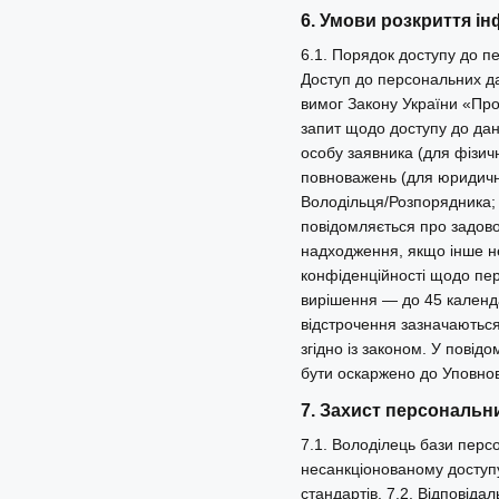
6. Умови розкриття ін
6.1. Порядок доступу до п
Доступ до персональних да
вимог Закону України «Про
запит щодо доступу до дан
особу заявника (для фізич
повноважень (для юридично
Володільця/Розпорядника; 
повідомляється про задово
надходження, якщо інше не
конфіденційності щодо пер
вирішення — до 45 календ
відстрочення зазначаються
згідно із законом. У повід
бути оскаржено до Уповнов
7. Захист персональни
7.1. Володілець бази перс
несанкціонованому доступу
стандартів. 7.2. Відповіда