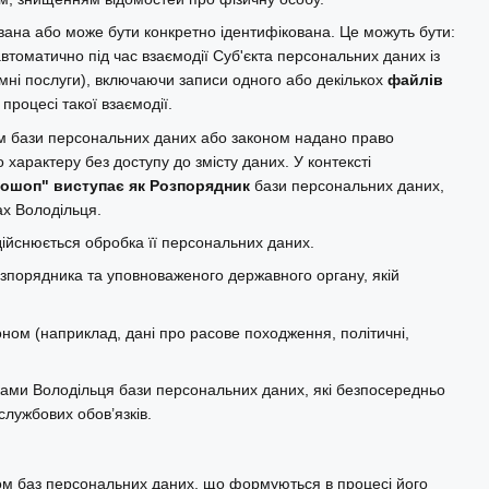
ована або може бути конкретно ідентифікована. Це можуть бути:
 автоматично під час взаємодії Суб'єкта персональних даних із
ні послуги), включаючи записи одного або декількох
файлів
 процесі такої взаємодії.
м бази персональних даних або законом надано право
 характеру без доступу до змісту даних. У контексті
рошоп" виступає як Розпорядник
бази персональних даних,
ах Володільця.
дійснюється обробка її персональних даних.
зпорядника та уповноваженого державного органу, якій
оном (наприклад, дані про расове походження, політичні,
ками Володільця бази персональних даних, які безпосередньо
службових обов’язків.
м баз персональних даних, що формуються в процесі його