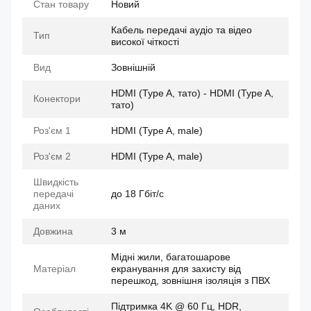
Стан товару
Новий
Кабель передачі аудіо та відео
Тип
високої чіткості
Вид
Зовнішній
HDMI (Type A, тато) - HDMI (Type A,
Конектори
тато)
Роз'єм 1
HDMI (Type A, male)
Роз'єм 2
HDMI (Type A, male)
Швидкість
передачі
до 18 Гбіт/с
даних
Довжина
3 м
Мідні жили, багатошарове
Матеріал
екранування для захисту від
перешкод, зовнішня ізоляція з ПВХ
Підтримка 4K @ 60 Гц, HDR,