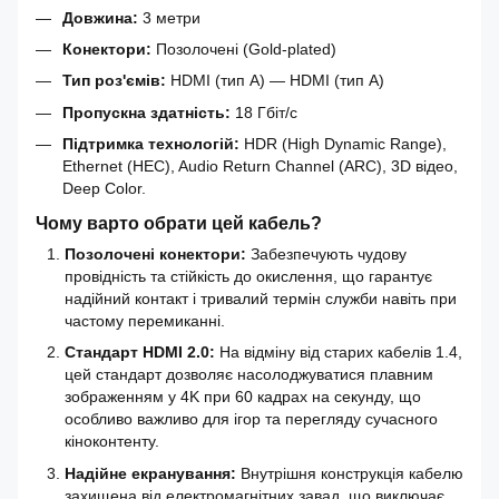
Довжина:
3 метри
Конектори:
Позолочені (Gold-plated)
Тип роз'ємів:
HDMI (тип A) — HDMI (тип A)
Пропускна здатність:
18 Гбіт/с
Підтримка технологій:
HDR (High Dynamic Range),
Ethernet (HEC), Audio Return Channel (ARC), 3D відео,
Deep Color.
Чому варто обрати цей кабель?
Позолочені конектори:
Забезпечують чудову
провідність та стійкість до окислення, що гарантує
надійний контакт і тривалий термін служби навіть при
частому перемиканні.
Стандарт HDMI 2.0:
На відміну від старих кабелів 1.4,
цей стандарт дозволяє насолоджуватися плавним
зображенням у 4K при 60 кадрах на секунду, що
особливо важливо для ігор та перегляду сучасного
кіноконтенту.
Надійне екранування:
Внутрішня конструкція кабелю
захищена від електромагнітних завад, що виключає