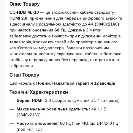
Опис Товару
CC-HDMI4L-10
— це високоякісний кабель стандарту
HDMI 2.0
, призначений для передачі цифрового аудіо- та
відеосигналу з роздільною здатністю до
4K (3840x2160)
при частоті оновлення
60 Гц
. Довжина 3 метри
забезпечує достатню гнучкість при підключенні моніторів,
телевізорів, ігрових консолей або проекторів до вашого
комп'ютера чи медіаплеєра. Завдяки позолоченим
конекторам та якісному екрануванню, кабель забезпечує
стабільну передачу даних без перешкод та втрати якості
зображення.
Стан Товару
Цей кабель є
Новий. Надається гарантія 12 місяців.
Технічні Характеристики
Версія HDMI:
2.0 (зворотно сумісний з 1.4 та нижче)
Максимальна роздільна здатність:
4K UHD
(3840x2160)
Частота оновлення:
60 Гц (при 4K), до 144/240 Гц
(при Full HD)