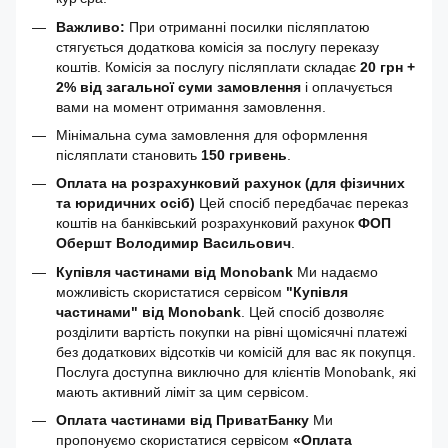
Важливо:
При отриманні посилки післяплатою
стягується додаткова комісія за послугу переказу
коштів. Комісія за послугу післяплати складає
20 грн +
2% від загальної суми замовлення
і оплачується
вами на момент отримання замовлення.
Мінімальна сума замовлення для оформлення
післяплати становить
150 гривень
.
Оплата на розрахунковий рахунок (для фізичних
та юридичних осіб)
Цей спосіб передбачає переказ
коштів на банківський розрахунковий рахунок
ФОП
Обершт Володимир Васильович
.
Купівля частинами від Monobank
Ми надаємо
можливість скористатися сервісом
"Купівля
частинами" від Monobank
. Цей спосіб дозволяє
розділити вартість покупки на рівні щомісячні платежі
без додаткових відсотків чи комісій для вас як покупця.
Послуга доступна виключно для клієнтів Monobank, які
мають активний ліміт за цим сервісом.
Оплата частинами від ПриватБанку
Ми
пропонуємо скористатися сервісом
«Оплата