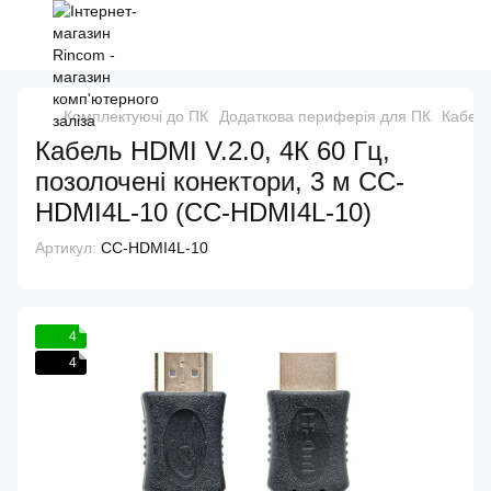
Комплектуючі до ПК
Додаткова периферія для ПК
Кабелі
Кабель HDMI V.2.0, 4К 60 Гц,
позолочені конектори, 3 м CC-
HDMI4L-10 (CC-HDMI4L-10)
Артикул:
CC-HDMI4L-10
4
4