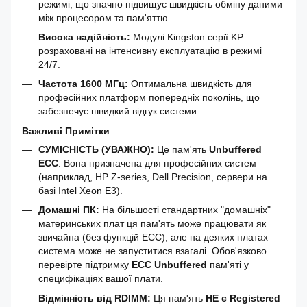
режимі, що значно підвищує швидкість обміну даними
між процесором та пам'яттю.
Висока надійність:
Модулі Kingston серії KP
розраховані на інтенсивну експлуатацію в режимі
24/7.
Частота 1600 МГц:
Оптимальна швидкість для
професійних платформ попередніх поколінь, що
забезпечує швидкий відгук системи.
Важливі Примітки
СУМІСНІСТЬ (УВАЖНО):
Це пам'ять
Unbuffered
ECC
. Вона призначена для професійних систем
(наприклад, HP Z-series, Dell Precision, сервери на
базі Intel Xeon E3).
Домашні ПК:
На більшості стандартних "домашніх"
материнських плат ця пам'ять може працювати як
звичайна (без функцій ECC), але на деяких платах
система може не запуститися взагалі. Обов'язково
перевірте підтримку
ECC Unbuffered
пам'яті у
специфікаціях вашої плати.
Відмінність від RDIMM:
Ця пам'ять
НЕ є Registered