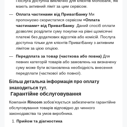
Послуга доступна виключно для клієнтів Monobank, які
мають активний ліміт за цим сервісом.
Оплата частинами від ПриватБанку
Ми
пропонуємо скористатися сервісом
«Оплата
частинами» від ПриватБанку
. Даний спосіб оплати
дозволяє розділити суму покупки на рівні щомісячні
платежі без додаткових відсотків або комісій. Послуга
доступна тільки для клієнтів ПриватБанку з активним
лімітом за цією опцією.
Передплата за товар (часткова або повна)
Для
певних категорій товарів або замовлень на визначену
суму може бути встановлена необхідність внесення
передплати (часткової або повної).
Більш детальна інформація про оплату
знаходиться
тут
.
Гарантійне обслуговування
Компанія
Rincom
зобов’язується забезпечити гарантійне
обслуговування товарів відповідно до чинного
законодавства та умов виробника.
Прийом та діагностика