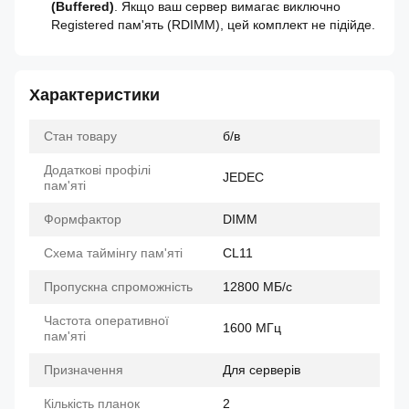
(Buffered)
. Якщо ваш сервер вимагає виключно
Registered пам'ять (RDIMM), цей комплект не підійде.
Характеристики
Стан товару
б/в
Додаткові профілі
JEDEC
пам'яті
Формфактор
DIMM
Схема таймінгу пам'яті
CL11
Пропускна спроможність
12800 МБ/с
Частота оперативної
1600 МГц
пам'яті
Призначення
Для серверів
Кількість планок
2