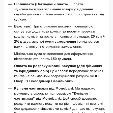
Післяплата (Накладний платіж)
Оплата
здійснюється при отриманні товару у відділенні
служби доставки «Нова пошта» або при отриманні від
кур'єра.
Важливо:
При отриманні посилки післяплатою
стягується додаткова комісія за послугу переказу
коштів. Комісія за послугу післяплати складає
20 грн +
2% від загальної суми замовлення
і оплачується
вами на момент отримання замовлення.
Мінімальна сума замовлення для оформлення
післяплати становить
150 гривень
.
Оплата на розрахунковий рахунок (для фізичних
та юридичних осіб)
Цей спосіб передбачає переказ
коштів на банківський розрахунковий рахунок
ФОП
Обершт Володимир Васильович
.
Купівля частинами від Monobank
Ми надаємо
можливість скористатися сервісом
"Купівля
частинами" від Monobank
. Цей спосіб дозволяє
розділити вартість покупки на рівні щомісячні платежі
без додаткових відсотків чи комісій для вас як покупця.