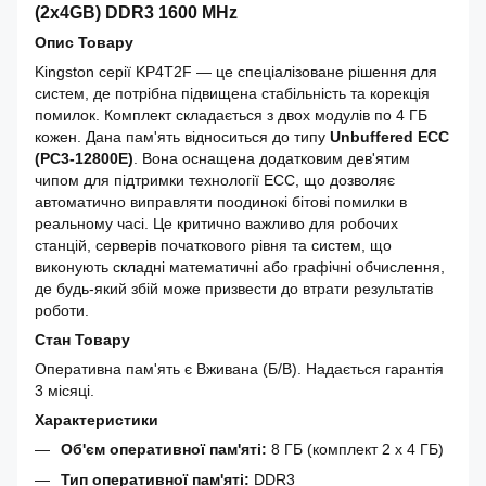
(2x4GB) DDR3 1600 MHz
Опис Товару
Kingston серії KP4T2F — це спеціалізоване рішення для
систем, де потрібна підвищена стабільність та корекція
помилок. Комплект складається з двох модулів по 4 ГБ
кожен. Дана пам'ять відноситься до типу
Unbuffered ECC
(PC3-12800E)
. Вона оснащена додатковим дев'ятим
чипом для підтримки технології ECC, що дозволяє
автоматично виправляти поодинокі бітові помилки в
реальному часі. Це критично важливо для робочих
станцій, серверів початкового рівня та систем, що
виконують складні математичні або графічні обчислення,
де будь-який збій може призвести до втрати результатів
роботи.
Стан Товару
Оперативна пам'ять є Вживана (Б/В). Надається гарантія
3 місяці.
Характеристики
Об'єм оперативної пам'яті:
8 ГБ (комплект 2 x 4 ГБ)
Тип оперативної пам'яті:
DDR3