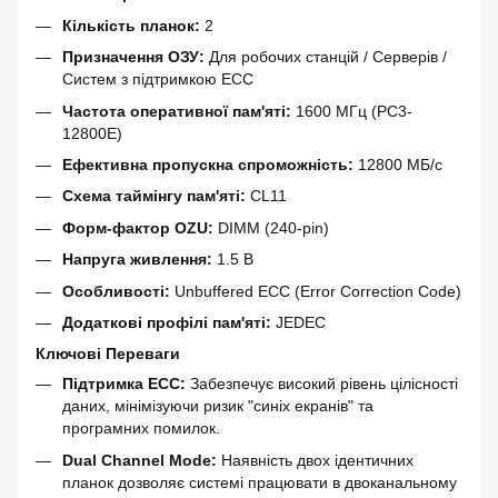
Кількість планок:
2
Призначення ОЗУ:
Для робочих станцій / Серверів /
Систем з підтримкою ECC
Частота оперативної пам'яті:
1600 МГц (PC3-
12800E)
Ефективна пропускна спроможність:
12800 МБ/с
Схема таймінгу пам'яті:
CL11
Форм-фактор OZU:
DIMM (240-pin)
Напруга живлення:
1.5 В
Особливості:
Unbuffered ECC (Error Correction Code)
Додаткові профілі пам'яті:
JEDEC
Ключові Переваги
Підтримка ECC:
Забезпечує високий рівень цілісності
даних, мінімізуючи ризик "синіх екранів" та
програмних помилок.
Dual Channel Mode:
Наявність двох ідентичних
планок дозволяє системі працювати в двоканальному