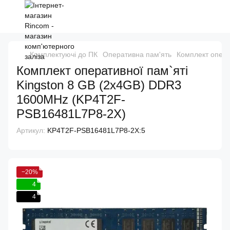
Комплектуючі до ПК
Оперативна пам'ять
Комплект опера
Комплект оперативної пам`яті
Kingston 8 GB (2x4GB) DDR3
1600MHz (KP4T2F-
PSB16481L7P8-2X)
Артикул:
KP4T2F-PSB16481L7P8-2X:5
−20%
4
4