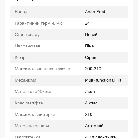
Бренд
Anda Seat
Гарантійний термін, міс.
24
Стан товару
Новий
Наповнювач
Піна
Колір
Сірий
Максимальне навантаження
200-210
Механізми
Multi-functional Tilt
Матеріал оббивки
Льон
Клас газліфта
4 клас
Максимальний зріст
210
Матеріал основи
Алюміній
Підлокітники
4D підлокітники