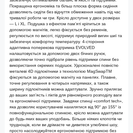
забезпечує оптимальний баланс м’якості та підтримки.
Покращена ергономіка та більш плоска форма сидіння
дозволяють сидіти без відчуття обмеження навіть під час
тривалої роботи чи гри. Крісло доступне у двох розмірах
— L і XL. Подушка з ефектом пам’яті кріпиться за
допомогою магнітів, легко фіксується без ременів,
регулюється по висоті, підтримує природний вигин шиї та
забезпечує комфортну температуру. 4-стороння
адаптивна поперекова підтримка EVOLVED
налаштовується за допомогою двох бічних ручок,
дозволяючи точно підібрати рівень підтримки спини без
використання окремих подушок. Удосконалені повністю
металеві 4D підлокітники з технологією MagSwapTM
фіксуються за допомогою магніту на панелях. Плавне,
точне регулювання в чотирьох напрямках, а також
ширину підлокітників можна адаптувати. Зручно прилягає
до ваших зап’ясть і ліктів для рівномірного розподілу ваги
та ергономічної підтримки. Завдяки спинці «comfort tech»,
яка дозволяє користувачеві нахилятися від 90° до 155° із
повнофункціональною спинкою, крісло можна адаптувати
до будь-яких ваших уподобань. Більше ніяких клопотів чи
труднощів, коли ви дрімаєте чи дивитеся улюблені шоу,
просто насолоджуйтеся ергономічною підтримкою без