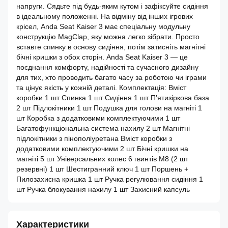
напруги. Сядьте під будь-яким кутом і зафіксуйте сидіння
в ідеальному положенні. На відміну від інших ігрових
крісел, Anda Seat Kaiser 3 має спеціальну модульну
конструкцію MagClap, яку можна легко зібрати. Просто
вставте спинку в основу сидіння, потім затисніть магнітні
бічні кришки з обох сторін. Anda Seat Kaiser 3 — це
поєднання комфорту, надійності та сучасного дизайну
для тих, хто проводить багато часу за роботою чи іграми
та цінує якість у кожній деталі. Комплектація: Вміст
коробки 1 шт Спинка 1 шт Сидіння 1 шт П’ятизіркова база
2 шт Підлокітники 1 шт Подушка для голови на магніті 1
шт Коробка з додатковими комплектуючими 1 шт
Багатофункціональна система нахилу 2 шт Магнітні
підлокітники з пінополіуретана Вміст коробки з
додатковими комплектуючими 2 шт Бічні кришки на
магніті 5 шт Універсальних колес 6 гвинтів M8 (2 шт
резервні) 1 шт Шестигранний ключ 1 шт Поршень +
Пилозахисна кришка 1 шт Ручка регулювання сидіння 1
шт Ручка блокування нахилу 1 шт Захисний капсуль
Характеристики