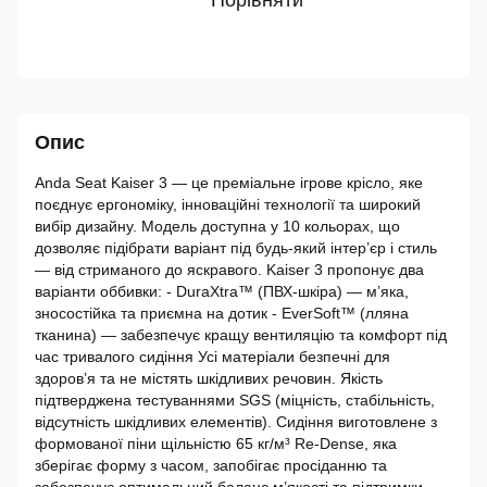
Порівняти
Опис
Anda Seat Kaiser 3 — це преміальне ігрове крісло, яке
поєднує ергономіку, інноваційні технології та широкий
вибір дизайну. Модель доступна у 10 кольорах, що
дозволяє підібрати варіант під будь-який інтер’єр і стиль
— від стриманого до яскравого. Kaiser 3 пропонує два
варіанти оббивки: - DuraXtra™ (ПВХ-шкіра) — м’яка,
зносостійка та приємна на дотик - EverSoft™ (лляна
тканина) — забезпечує кращу вентиляцію та комфорт під
час тривалого сидіння Усі матеріали безпечні для
здоров’я та не містять шкідливих речовин. Якість
підтверджена тестуваннями SGS (міцність, стабільність,
відсутність шкідливих елементів). Сидіння виготовлене з
формованої піни щільністю 65 кг/м³ Re-Dense, яка
зберігає форму з часом, запобігає просіданню та