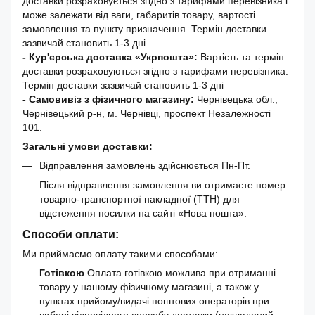
доставки розраховується згідно з тарифами перевізника і
може залежати від ваги, габаритів товару, вартості
замовлення та пункту призначення. Термін доставки
зазвичай становить 1-3 дні.
- Кур'єрська доставка «Укрпошта»:
Вартість та термін
доставки розраховуються згідно з тарифами перевізника.
Термін доставки зазвичай становить 1-3 дні
- Самовивіз з фізичного магазину:
Чернівецька обл.,
Чернівецький р-н, м. Чернівці, проспект Незалежності
101.
Загальні умови доставки:
Відправлення замовлень здійснюється Пн-Пт.
Після відправлення замовлення ви отримаєте номер
товарно-транспортної накладної (ТТН) для
відстеження посилки на сайті «Нова пошта».
Способи оплати:
Ми приймаємо оплату такими способами:
Готівкою
Оплата готівкою можлива при отриманні
товару у нашому фізичному магазині, а також у
пунктах прийому/видачі поштових операторів при
виборі відповідного способу доставки (накладений