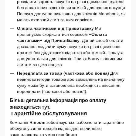
розділити вартість покупки на рівні щомісячні платежі
без додаткових відсотків чи комісій для вас як покупця.
Послуга доступна виключно для клієнтів Monobank, які
мають активний ліміт за цим сервісом.
Оплата частинами від ПриватБанку
Ми
пропонуємо скористатися сервісом
«Оплата
частинами» від ПриватБанку
. Даний спосіб оплати
дозволяє розділити суму покупки на рівні щомісячні
платежі без додаткових відсотків або комісій. Послуга
доступна тільки для клієнтів ПриватБанку з активним
лімітом за цією опцією.
Передплата за товар (часткова або повна)
Для
певних категорій товарів або замовлень на визначену
суму може бути встановлена необхідність внесення
передплати (часткової або повної).
Більш детальна інформація про оплату
знаходиться
тут
.
Гарантійне обслуговування
Компанія
Rincom
зобов’язується забезпечити гарантійне
обслуговування товарів відповідно до чинного
законодавства та умов виробника.