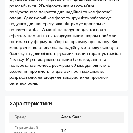
а додатковий кут гойдання в 30° дозволяє повною мірою
розслабитися. 2D-підлокітники мають м'яке
поліуретанове покриття для надійної та комфортної
опори. Додатковий комфорт та зручність забезпечує
подушка для попереку, яка підтримує правильне
положення тіла. А магнітна подушка для голови з
ефектом пам'яті та охолоджувальним шаром приймає
оптимальну форму та зберігає приємну прохолоду. Вся
конструкція встановлена на надійну металеву основу, а
безпеку та довговічність рухомих частин гарантує газліфт
4-класу. Мультифункціональний блок гойдання та
поліуретанові колеса розміром 60 мм, доповнюють
враження про якість та довговічності механізмів,
розрахованих на щоденне використання протягом
багатьох років.
Характеристики
Бренд
Anda Seat
Гарантійний
12