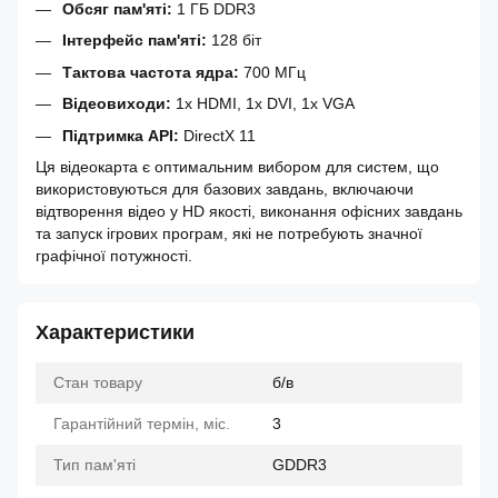
Обсяг пам'яті:
1 ГБ DDR3
Інтерфейс пам'яті:
128 біт
Тактова частота ядра:
700 МГц
Відеовиходи:
1x HDMI, 1x DVI, 1x VGA
Підтримка API:
DirectX 11
Ця відеокарта є оптимальним вибором для систем, що
використовуються для базових завдань, включаючи
відтворення відео у HD якості, виконання офісних завдань
та запуск ігрових програм, які не потребують значної
графічної потужності.
Характеристики
Стан товару
б/в
Гарантійний термін, міс.
3
Тип пам'яті
GDDR3