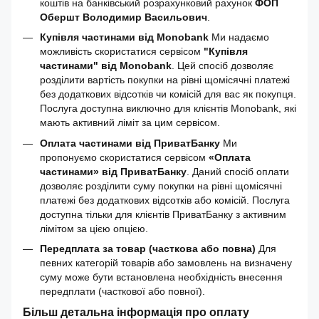
коштів на банківський розрахунковий рахунок
ФОП
Обершт Володимир Васильович
.
Купівля частинами від Monobank
Ми надаємо
можливість скористатися сервісом
"Купівля
частинами" від Monobank
. Цей спосіб дозволяє
розділити вартість покупки на рівні щомісячні платежі
без додаткових відсотків чи комісій для вас як покупця.
Послуга доступна виключно для клієнтів Monobank, які
мають активний ліміт за цим сервісом.
Оплата частинами від ПриватБанку
Ми
пропонуємо скористатися сервісом
«Оплата
частинами» від ПриватБанку
. Даний спосіб оплати
дозволяє розділити суму покупки на рівні щомісячні
платежі без додаткових відсотків або комісій. Послуга
доступна тільки для клієнтів ПриватБанку з активним
лімітом за цією опцією.
Передплата за товар (часткова або повна)
Для
певних категорій товарів або замовлень на визначену
суму може бути встановлена необхідність внесення
передплати (часткової або повної).
Більш детальна інформація про оплату