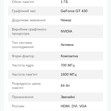
Обсяг пам'яті
1 ГБ
Графічний чип
GeForce GT 430
Додаткове живлення
Немає
Виробник графічного
NVIDIA
процесора
Тип системи
Активна
охолодження
Форм-фактор
Компактна
Частота ядра
700 МГц
Частота пам'яті
1600 МГц
Розрядність шини
64 біт
пам'яті
Призначення
Звичайні
Роз'єми
HDMI, DVI, VGA