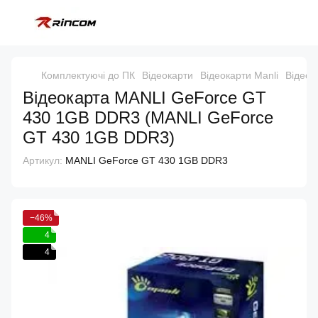
Комплектуючі до ПК
Відеокарти
Відеокарти Manli
Відеок
Відеокарта MANLI GeForce GT
430 1GB DDR3 (MANLI GeForce
GT 430 1GB DDR3)
Артикул:
MANLI GeForce GT 430 1GB DDR3
−46%
4
4