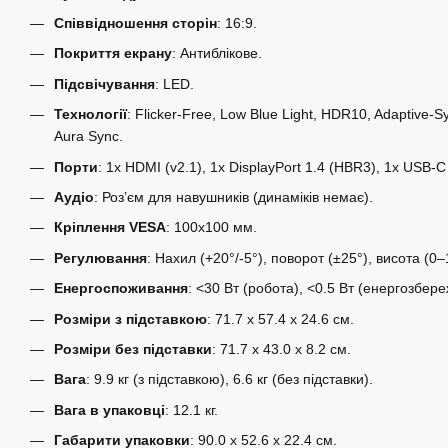
Співвідношення сторін
: 16:9.
Покриття екрану
: Антиблікове.
Підсвічування
: LED.
Технології
: Flicker-Free, Low Blue Light, HDR10, Adaptiv
Aura Sync.
Порти
: 1x HDMI (v2.1), 1x DisplayPort 1.4 (HBR3), 1x USB-C
Аудіо
: Роз’єм для навушників (динаміків немає).
Кріплення VESA
: 100x100 мм.
Регулювання
: Нахил (+20°/-5°), поворот (±25°), висота (
Енергоспоживання
: <30 Вт (робота), <0.5 Вт (енергозбере
Розміри з підставкою
: 71.7 x 57.4 x 24.6 см.
Розміри без підставки
: 71.7 x 43.0 x 8.2 см.
Вага
: 9.9 кг (з підставкою), 6.6 кг (без підставки).
Вага в упаковці
: 12.1 кг.
Габарити упаковки
: 90.0 x 52.6 x 22.4 см.