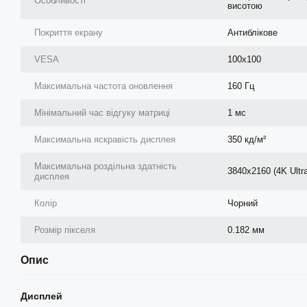
Особливості
висотою
Покриття екрану
Антиблікове
VESA
100x100
Максимальна частота оновлення
160 Гц
Мінімальний час відгуку матриці
1 мс
Максимальна яскравість дисплея
350 кд/м²
Максимальна роздільна здатність
3840x2160 (4K Ultr
дисплея
Колір
Чорний
Розмір пікселя
0.182 мм
Опис
Дисплей