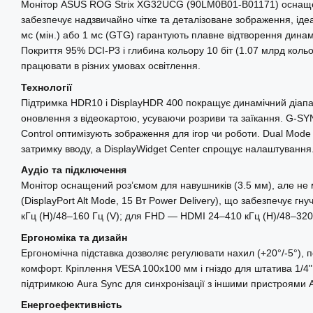
Монітор ASUS ROG Strix XG32UCG (90LM0B01-B01171) оснащени
забезпечує надзвичайно чітке та деталізоване зображення, ідеа
мс (мін.) або 1 мс (GTG) гарантують плавне відтворення динамі
Покриття 95% DCI-P3 і глибина кольору 10 біт (1.07 млрд коль
працювати в різних умовах освітлення.
Технології
Підтримка HDR10 і DisplayHDR 400 покращує динамічний діапаз
оновлення з відеокартою, усуваючи розриви та заїкання. G-SY
Control оптимізують зображення для ігор чи роботи. Dual Mod
затримку вводу, а DisplayWidget Center спрощує налаштування
Аудіо та підключення
Монітор оснащений роз’ємом для навушників (3.5 мм), але не м
(DisplayPort Alt Mode, 15 Вт Power Delivery), що забезпечує 
кГц (H)/48–160 Гц (V); для FHD — HDMI 24–410 кГц (H)/48–320 
Ергономіка та дизайн
Ергономічна підставка дозволяє регулювати нахил (+20°/-5°), 
комфорт. Кріплення VESA 100x100 мм і гніздо для штатива 1/4" 
підтримкою Aura Sync для синхронізації з іншими пристроями ASUS
Енергоефективність