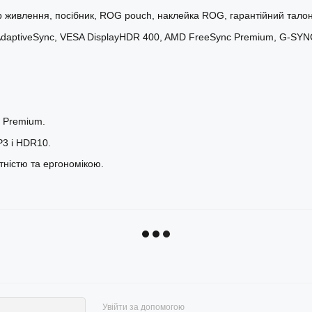
нур живлення, посібник, ROG pouch, наклейка ROG, гарантійний талон
A AdaptiveSync, VESA DisplayHDR 400, AMD FreeSync Premium, G-SYN
c Premium.
P3 і HDR10.
тністю та ергономікою.
Увійти за допомогою