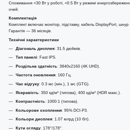
Споживання <30 Вт у роботі, <0.5 Вт у режимі енергозбереження
очей.
Комплектація
Комплект включає монітор, підставку, кабель DisplayPort, шн
Гарантія — 36 місяців.
Технічні характеристики
Діагональ дисплея
: 31.5 дюймів.
Тип панелі
: Fast IPS.
Роздільна здатність
: 3840x2160 (4K UHD).
Частота оновлення
: 160 Гц.
Час відгуку
: 0.3 мс (мін.), 1 мс (GTG).
Яскравість
: 350 кд/м² (типова), 400 кд/м² (HDR макс.).
Контрастність
: 1000:1 (типова).
Кольорове охоплення
: 95% DCI-P3.
Кольори дисплея
: 1.07 млрд (10 біт).
Кути огляду
: 178°/178°.