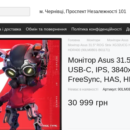
м. Чернівці, Проспект Незалежності 101
 і доставка
Обмін та повернення
Політика конфіденційності
Д
сональних даних
Договір публічної оферти з послуг навчання
Пол
Головна
Монітори
Монітори Asus
Монітор Asus 31.5" ROG Strix XG32UCG H
HDR400 (90LM0B01-B01171)
Монітор Asus 31.
USB-C, IPS, 3840
FreeSync, HAS, 
Немає в наявності
Артикул: 90LM0
30 999 грн