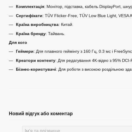
Комплектація
: Монітор, підставка, кабель DisplayPort, ш
Сертифікати
: TÜV Flicker-Free, TÜV Low Blue Light, VES
Країна виробництва
: Китай.
Країна бренду
: Тайвань.
Для кого
Геймери
: Для плавного геймінгу з 160 Гц, 0.3 мс і FreeSyn
Креатори контенту
: Для редагування 4K-відео з 95% DCI-
Бізнес-користувачі
: Для роботи з високою роздільною зда
Новий відгук або коментар