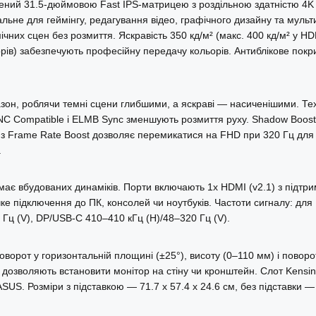
й 31.5-дюймовою Fast IPS-матрицею з роздільною здатністю 4K U
льне для геймінгу, редагування відео, графічного дизайну та мульти
чних сцен без розмиття. Яскравість 350 кд/м² (макс. 400 кд/м² у H
орів) забезпечують професійну передачу кольорів. Антиблікове покр
он, роблячи темні сцени глибшими, а яскраві — насиченішими. Тех
NC Compatible і ELMB Sync зменшують розмиття руху. Shadow Boost 
e з Frame Rate Boost дозволяє перемикатися на FHD при 320 Гц для
.
ає вбудованих динаміків. Порти включають 1x HDMI (v2.1) з підтрим
гнучке підключення до ПК, консолей чи ноутбуків. Частоти сигналу: 
Гц (V), DP/USB-C 410–410 кГц (H)/48–320 Гц (V).
поворот у горизонтальній площині (±25°), висоту (0–110 мм) і пово
дозволяють встановити монітор на стіну чи кронштейн. Слот Kensing
. Розміри з підставкою — 71.7 x 57.4 x 24.6 см, без підставки — 71.