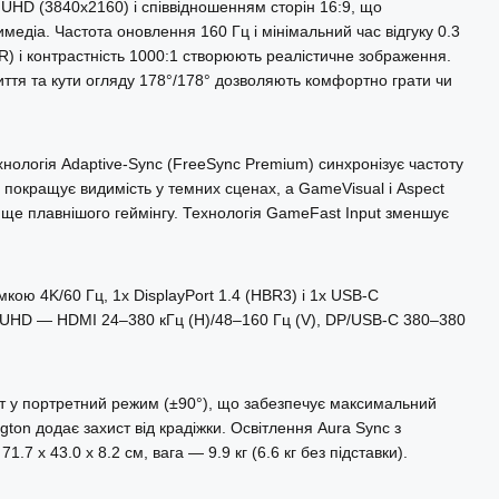
HD (3840x2160) і співвідношенням сторін 16:9, що
медіа. Частота оновлення 160 Гц і мінімальний час відгуку 0.3
DR) і контрастність 1000:1 створюють реалістичне зображення.
иття та кути огляду 178°/178° дозволяють комфортно грати чи
нологія Adaptive-Sync (FreeSync Premium) синхронізує частоту
покращує видимість у темних сценах, а GameVisual і Aspect
 ще плавнішого геймінгу. Технологія GameFast Input зменшує
кою 4K/60 Гц, 1x DisplayPort 1.4 (HBR3) і 1x USB-C
для UHD — HDMI 24–380 кГц (H)/48–160 Гц (V), DP/USB-C 380–380
рот у портретний режим (±90°), що забезпечує максимальний
ton додає захист від крадіжки. Освітлення Aura Sync з
7 x 43.0 x 8.2 см, вага — 9.9 кг (6.6 кг без підставки).