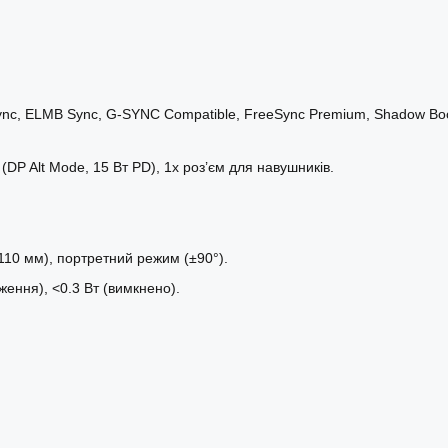
e-Sync, ELMB Sync, G-SYNC Compatible, FreeSync Premium, Shadow Bo
 (DP Alt Mode, 15 Вт PD), 1x роз’єм для навушників.
0–110 мм), портретний режим (±90°).
ження), <0.3 Вт (вимкнено).