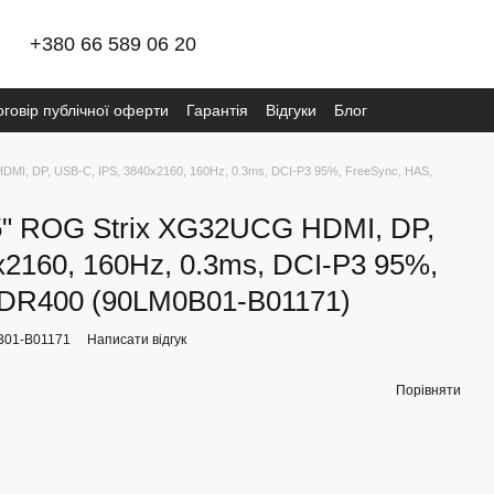
+380 66 589 06 20
оговір публічної оферти
Гарантія
Відгуки
Блог
ітика конфіденційності META
Видалення даних
DMI, DP, USB-C, IPS, 3840x2160, 160Hz, 0.3ms, DCI-P3 95%, FreeSync, HAS,
5" ROG Strix XG32UCG HDMI, DP,
x2160, 160Hz, 0.3ms, DCI-P3 95%,
HDR400 (90LM0B01-B01171)
B01-B01171
Написати відгук
Порівняти