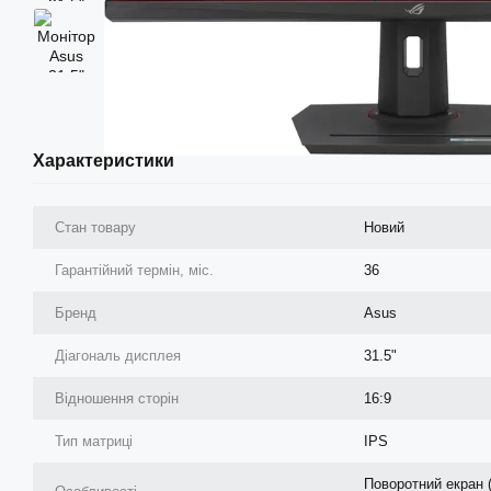
Характеристики
Стан товару
Новий
Гарантійний термін, міс.
36
Бренд
Asus
Діагональ дисплея
31.5"
Відношення сторін
16:9
Тип матриці
IPS
Поворотний екран (