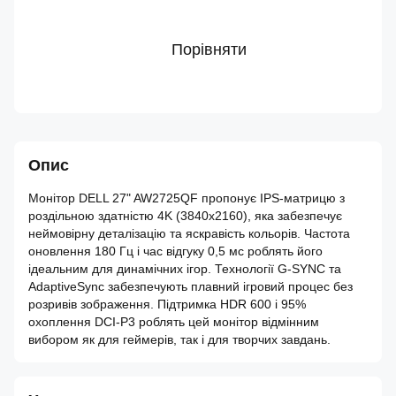
Порівняти
Опис
Монітор DELL 27" AW2725QF пропонує IPS-матрицю з
роздільною здатністю 4K (3840x2160), яка забезпечує
неймовірну деталізацію та яскравість кольорів. Частота
оновлення 180 Гц і час відгуку 0,5 мс роблять його
ідеальним для динамічних ігор. Технології G-SYNC та
AdaptiveSync забезпечують плавний ігровий процес без
розривів зображення. Підтримка HDR 600 і 95%
охоплення DCI-P3 роблять цей монітор відмінним
вибором як для геймерів, так і для творчих завдань.