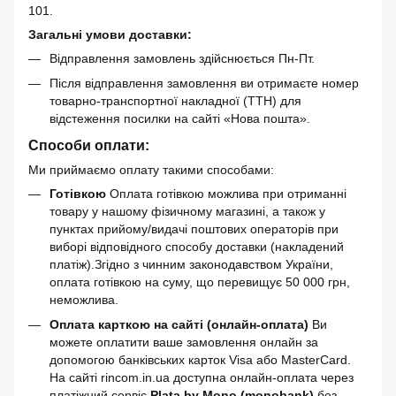
101.
Загальні умови доставки:
Відправлення замовлень здійснюється Пн-Пт.
Після відправлення замовлення ви отримаєте номер
товарно-транспортної накладної (ТТН) для
відстеження посилки на сайті «Нова пошта».
Способи оплати:
Ми приймаємо оплату такими способами:
Готівкою
Оплата готівкою можлива при отриманні
товару у нашому фізичному магазині, а також у
пунктах прийому/видачі поштових операторів при
виборі відповідного способу доставки (накладений
платіж).Згідно з чинним законодавством України,
оплата готівкою на суму, що перевищує 50 000 грн,
неможлива.
Оплата карткою на сайті (онлайн-оплата)
Ви
можете оплатити ваше замовлення онлайн за
допомогою банківських карток Visa або MasterCard.
На сайті rincom.in.ua доступна онлайн-оплата через
платіжний сервіс
Plata by Mono (monobank)
без