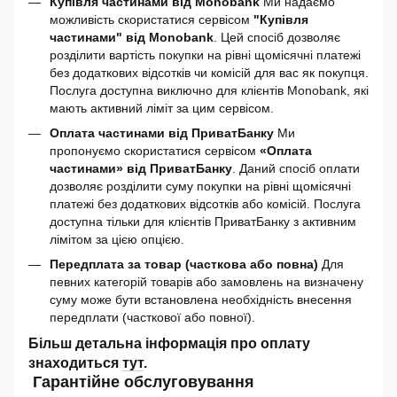
Купівля частинами від Monobank
Ми надаємо
можливість скористатися сервісом
"Купівля
частинами" від Monobank
. Цей спосіб дозволяє
розділити вартість покупки на рівні щомісячні платежі
без додаткових відсотків чи комісій для вас як покупця.
Послуга доступна виключно для клієнтів Monobank, які
мають активний ліміт за цим сервісом.
Оплата частинами від ПриватБанку
Ми
пропонуємо скористатися сервісом
«Оплата
частинами» від ПриватБанку
. Даний спосіб оплати
дозволяє розділити суму покупки на рівні щомісячні
платежі без додаткових відсотків або комісій. Послуга
доступна тільки для клієнтів ПриватБанку з активним
лімітом за цією опцією.
Передплата за товар (часткова або повна)
Для
певних категорій товарів або замовлень на визначену
суму може бути встановлена необхідність внесення
передплати (часткової або повної).
Більш детальна інформація про оплату
знаходиться
тут
.
Гарантійне обслуговування