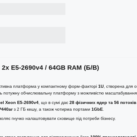
 2x E5-2690v4 / 64GB RAM (Б/В)
уктивна платформа у компактному форм-факторі
1U
, створена для о
ують потужну обчислювальну платформу з можливістю масштабування
el Xeon E5-2690v4
, що в сумі дає
28 фізичних ядер та 56 потоків
P440ar
з 2 ГБ кешу, а також чотирма портами
1GbE
.
воляє гнучко налаштовувати сховище під потреби бізнесу.
 та стрес-тестування для підтвердження його
100% працездатності