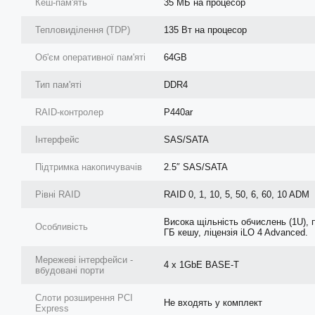
Кеш-пам'ять
35 МБ на процесор
Тепловиділення (TDP)
135 Вт на процесор
Об'єм оперативної пам'яті
64GB
Тип пам'яті
DDR4
RAID-контролер
P440ar
Інтерфейс
SAS/SATA
Підтримка накопичувачів
2.5″ SAS/SATA
Рівні RAID
RAID 0, 1, 10, 5, 50, 6, 60, 10 ADM
Висока щільність обчислень (1U), 
Особливість
ГБ кешу, ліцензія iLO 4 Advanced.
Мережеві інтерфейси -
4 x 1GbE BASE-T
вбудовані порти
Слоти розширення PCI
Не входять у комплект
Express