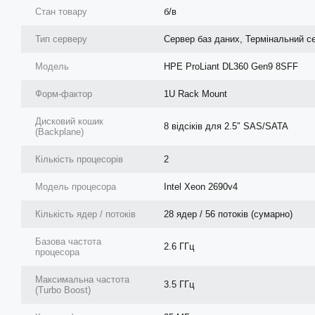
Стан товару
б/в
Тип серверу
Сервер баз даних, Термінальний с
Модель
HPE ProLiant DL360 Gen9 8SFF
Форм-фактор
1U Rack Mount
Дисковий кошик
8 відсіків для 2.5″ SAS/SATA
(Backplane)
Кількість процесорів
2
Модель процесора
Intel Xeon 2690v4
Кількість ядер / потоків
28 ядер / 56 потоків (сумарно)
Базова частота
2.6 ГГц
процесора
Максимальна частота
3.5 ГГц
(Turbo Boost)