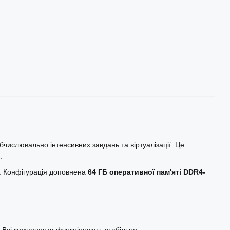
бчислювально інтенсивних завдань та віртуалізації. Це
.
. Конфігурація доповнена
64 ГБ оперативної пам'яті DDR4-
. Всі компоненти функціонують стабільно.