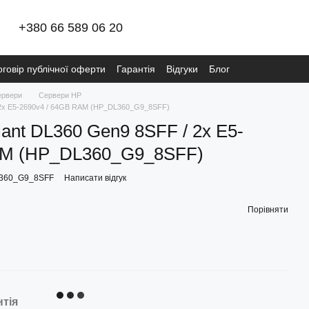
+380 66 589 06 20
оговір публічної оферти
Гарантія
Відгуки
Блог
ітика конфіденційності META
Видалення даних
ервери
Сервери HP
 2x E5-2690v4 / 64GB RAM (HP_DL360_G9_8SFF)
ant DL360 Gen9 8SFF / 2x E5-
AM (HP_DL360_G9_8SFF)
L360_G9_8SFF
Написати відгук
Порівняти
нтія