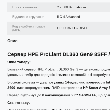
Блоки живлення
2 x 500 Вт Platinum
Віддалене керування
iLO 4 Advanced
Код виробника товару
HP_DL360_G9_8SFF
(MPN)
Опис
Сервер HPE ProLiant DL360 Gen9 8SFF /
Опис товару:
Вживаний сервер HPE ProLiant DL360 Gen9 — це високопрод
ідеальний вибір для середніх і великих компаній, які потреб
В основі системи —
два потужних 14-ядерних процесори Int
2400
, високопродуктивним RAID-контролером
HP Smart Array 
Сервер підтримує до
8 накопичувачів 2.5″ SAS/SATA
, що доз
Стан товару:
Цей сервер є
вживаним (Б/В)
. Він пройшов повну діагностику