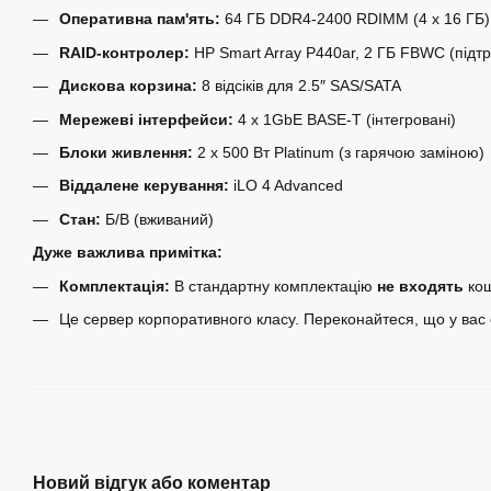
Оперативна пам'ять:
64 ГБ DDR4-2400 RDIMM (4 x 16 ГБ)
RAID-контролер:
HP Smart Array P440ar, 2 ГБ FBWC (підтри
Дискова корзина:
8 відсіків для 2.5″ SAS/SATA
Мережеві інтерфейси:
4 x 1GbE BASE-T (інтегровані)
Блоки живлення:
2 x 500 Вт Platinum (з гарячою заміною)
Віддалене керування:
iLO 4 Advanced
Стан:
Б/В (вживаний)
Дуже важлива примітка:
Комплектація:
В стандартну комплектацію
не входять
кош
Це сервер корпоративного класу. Переконайтеся, що у вас 
Новий відгук або коментар