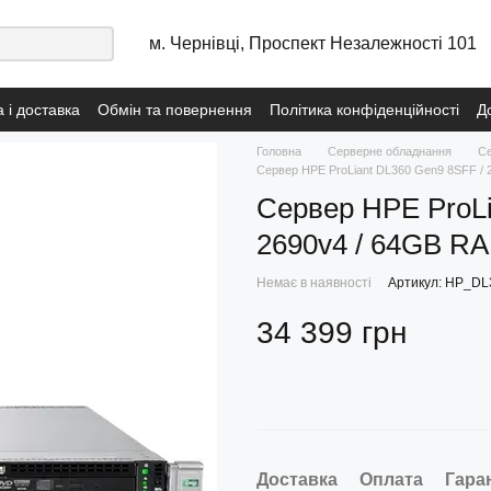
м. Чернівці, Проспект Незалежності 101
 і доставка
Обмін та повернення
Політика конфіденційності
Д
сональних даних
Договір публічної оферти з послуг навчання
Пол
Головна
Серверне обладнання
С
Сервер HPE ProLiant DL360 Gen9 8SFF /
Сервер HPE ProLi
2690v4 / 64GB R
Немає в наявності
Артикул: HP_D
34 399 грн
Доставка
Оплата
Гара