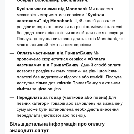
Обершт Володимир Васильович
.
Купівля частинами від Monobank
Ми надаємо
можливість скористатися сервісом
"Купівля
частинами" від Monobank
. Цей спосіб дозволяє
розділити вартість покупки на рівні щомісячні платежі
без додаткових відсотків чи комісій для вас як покупця.
Послуга доступна виключно для клієнтів Monobank, які
мають активний ліміт за цим сервісом.
Оплата частинами від ПриватБанку
Ми
пропонуємо скористатися сервісом
«Оплата
частинами» від ПриватБанку
. Даний спосіб оплати
дозволяє розділити суму покупки на рівні щомісячні
платежі без додаткових відсотків або комісій. Послуга
доступна тільки для клієнтів ПриватБанку з активним
лімітом за цією опцією.
Передплата за товар (часткова або повна)
Для
певних категорій товарів або замовлень на визначену
суму може бути встановлена необхідність внесення
передплати (часткової або повної).
Більш детальна інформація про оплату
знаходиться
тут
.