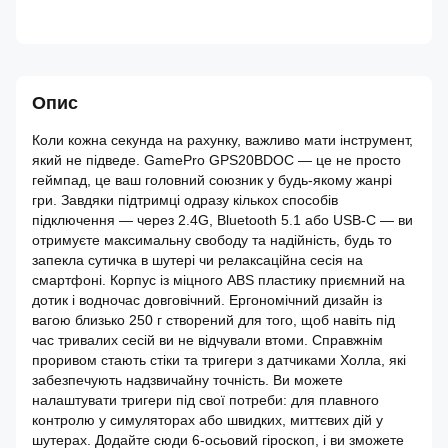
Опис
Коли кожна секунда на рахунку, важливо мати інструмент,
який не підведе. GamePro GPS20BDOC — це не просто
геймпад, це ваш головний союзник у будь-якому жанрі
гри. Завдяки підтримці одразу кількох способів
підключення — через 2.4G, Bluetooth 5.1 або USB-C — ви
отримуєте максимальну свободу та надійність, будь то
запекла сутичка в шутері чи релаксаційна сесія на
смартфоні. Корпус із міцного ABS пластику приємний на
дотик і водночас довговічний. Ергономічний дизайн із
вагою близько 250 г створений для того, щоб навіть під
час тривалих сесій ви не відчували втоми. Справжнім
проривом стають стіки та тригери з датчиками Холла, які
забезпечують надзвичайну точність. Ви можете
налаштувати тригери під свої потреби: для плавного
контролю у симуляторах або швидких, миттєвих дій у
шутерах. Додайте сюди 6-осьовий гіроскоп, і ви зможете