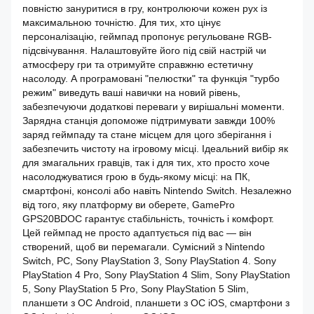
повністю зануритися в гру, контролюючи кожен рух із
максимальною точністю. Для тих, хто цінує
персоналізацію, геймпад пропонує регульоване RGB-
підсвічування. Налаштовуйте його під свій настрій чи
атмосферу гри та отримуйте справжню естетичну
насолоду. А програмовані "пелюстки" та функція "турбо
режим" виведуть ваші навички на новий рівень,
забезпечуючи додаткові переваги у вирішальні моменти.
Зарядна станція допоможе підтримувати завжди 100%
заряд геймпаду та стане місцем для цого зберігання і
забезпечить чистоту на ігровому місці. Ідеальний вибір як
для змагальних гравців, так і для тих, хто просто хоче
насолоджуватися грою в будь-якому місці: на ПК,
смартфоні, консолі або навіть Nintendo Switch. Незалежно
від того, яку платформу ви оберете, GamePro
GPS20BDOC гарантує стабільність, точність і комфорт.
Цей геймпад не просто адаптується під вас — він
створений, щоб ви перемагали. Сумісний з Nintendo
Switch, PC, Sony PlayStation 3, Sony PlayStation 4. Sony
PlayStation 4 Pro, Sony PlayStation 4 Slim, Sony PlayStation
5, Sony PlayStation 5 Pro, Sony PlayStation 5 Slim,
планшети з ОС Android, планшети з ОС iOS, смартфони з