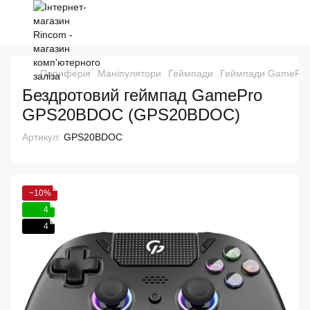
Периферія
Маніпулятори
Геймпади
Геймпади GamePro
Бездротовий геймпад GamePro
GPS20BDOC (GPS20BDOC)
Артикул:
GPS20BDOC
−10%
4
4