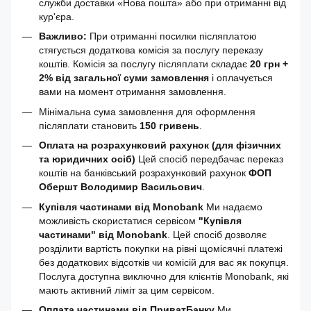
служби доставки «Нова пошта» або при отриманні від
кур'єра.
Важливо:
При отриманні посилки післяплатою
стягується додаткова комісія за послугу переказу
коштів. Комісія за послугу післяплати складає
20 грн +
2% від загальної суми замовлення
і оплачується
вами на момент отримання замовлення.
Мінімальна сума замовлення для оформлення
післяплати становить
150 гривень
.
Оплата на розрахунковий рахунок (для фізичних
та юридичних осіб)
Цей спосіб передбачає переказ
коштів на банківський розрахунковий рахунок
ФОП
Обершт Володимир Васильович
.
Купівля частинами від Monobank
Ми надаємо
можливість скористатися сервісом
"Купівля
частинами" від Monobank
. Цей спосіб дозволяє
розділити вартість покупки на рівні щомісячні платежі
без додаткових відсотків чи комісій для вас як покупця.
Послуга доступна виключно для клієнтів Monobank, які
мають активний ліміт за цим сервісом.
Оплата частинами від ПриватБанку
Ми