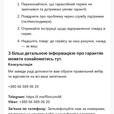
Переконайтеся, що гарантійний термін не
закінчився та дотримані умови гарантії.
Повідомте про проблему через службу підтримки
(тел/месенджери).
Отримайте інструкції щодо відправлення товару в
сервіс.
Надішліть товар: до сервісу за наш рахунок, назад
— за ваш.
З більш детальною інформацією про гарантію
можете ознайомитись
тут
.
Консультація
Ми завжди раді допомогти вам обрати правильний вибір
та відповісти на всі ваші запитання.
+380 66 589 06 20
Telegram:
https://t.me/RincomAll
Viber:
+380 66 589 06 20
Зв'язок по телефону:
Зателефонуйте нам за номерами,
які вказані на нашому сайті, і наші фахівці з радістю