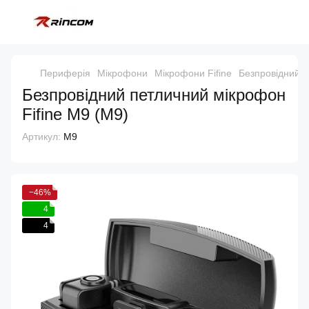
Периферія
Мікрофони
Мікрофони Fifine
Безпровідний п
Безпровідний петличний мікрофон
Fifine M9 (M9)
Артикул:
M9
−46%
4
4