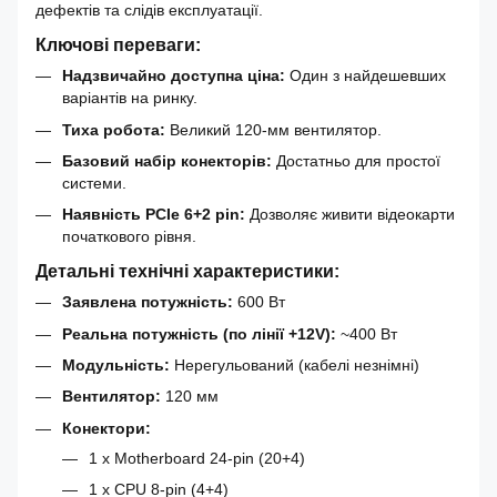
дефектів та слідів експлуатації.
Ключові переваги:
Надзвичайно доступна ціна:
Один з найдешевших
варіантів на ринку.
Тиха робота:
Великий 120-мм вентилятор.
Базовий набір конекторів:
Достатньо для простої
системи.
Наявність PCIe 6+2 pin:
Дозволяє живити відеокарти
початкового рівня.
Детальні технічні характеристики:
Заявлена потужність:
600 Вт
Реальна потужність (по лінії +12V):
~400 Вт
Модульність:
Нерегульований (кабелі незнімні)
Вентилятор:
120 мм
Конектори:
1 x Motherboard 24-pin (20+4)
1 x CPU 8-pin (4+4)