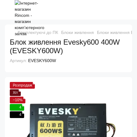
Комплектуючі до ПК
Блоки живлення
Блоки живлення Ev
Блок живлення Evesky600 400W
(EVESKY600W)
Артикул:
EVESKY600W
Розпродаж
Хіт
−10%
4
4