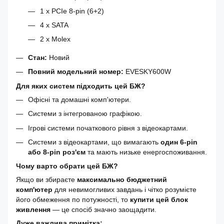
1 x PCIe 8-pin (6+2)
4 x SATA
2 x Molex
Стан:
Новий
Повний модельний номер:
EVESKY600W
Для яких систем підходить цей БЖ?
Офісні та домашні комп'ютери.
Системи з інтегрованою графікою.
Ігрові системи початкового рівня з відеокартами.
Системи з відеокартами, що вимагають
один 6-pin
або 8-pin роз'єм
та мають низьке енергоспоживання.
Чому варто обрати цей БЖ?
Якщо ви збираєте
максимально бюджетний
комп'ютер
для невимогливих завдань і чітко розумієте
його обмеження по потужності, то
купити цей блок
живлення
— це спосіб значно заощадити.
Дуже важлива примітка: