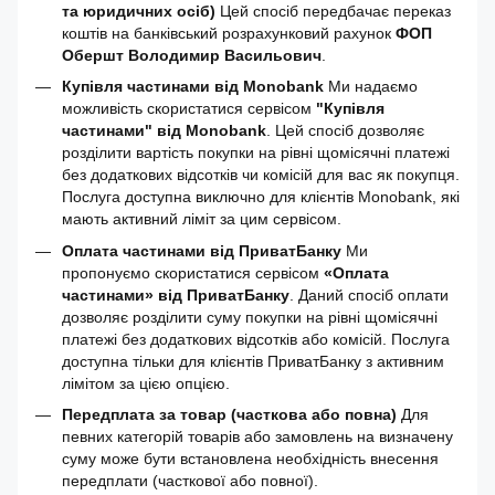
та юридичних осіб)
Цей спосіб передбачає переказ
коштів на банківський розрахунковий рахунок
ФОП
Обершт Володимир Васильович
.
Купівля частинами від Monobank
Ми надаємо
можливість скористатися сервісом
"Купівля
частинами" від Monobank
. Цей спосіб дозволяє
розділити вартість покупки на рівні щомісячні платежі
без додаткових відсотків чи комісій для вас як покупця.
Послуга доступна виключно для клієнтів Monobank, які
мають активний ліміт за цим сервісом.
Оплата частинами від ПриватБанку
Ми
пропонуємо скористатися сервісом
«Оплата
частинами» від ПриватБанку
. Даний спосіб оплати
дозволяє розділити суму покупки на рівні щомісячні
платежі без додаткових відсотків або комісій. Послуга
доступна тільки для клієнтів ПриватБанку з активним
лімітом за цією опцією.
Передплата за товар (часткова або повна)
Для
певних категорій товарів або замовлень на визначену
суму може бути встановлена необхідність внесення
передплати (часткової або повної).