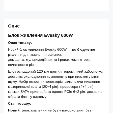
Опис
Блок живлення Evesky 600W
Опис товару:
Новий блок живлення Evesky 600W — це
бюджетне
рішення
для живлення офісних,
домашніх, мультимедійних та ігрових комп'ютерів
початкового рівня.
Блок оснащений 120-мм вентилятором, який забезпечує
достатнє охолодження компонентів при низькому рівні
шуму. Набір основних конекторів, включаючи живлення
материнської плати (20+4 pin), процесора (4+4 pin),
кількох SATA-пристроїв та одного PCIe 6+2 pin, дозволяє
зібрати базову систему.
Стан товару:
Новий
. Блок живлення не був у використанні, без