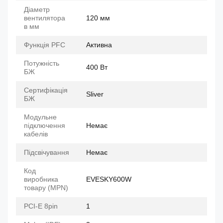
Діаметр
вентилятора
120 мм
в мм
Функція PFC
Активна
Потужність
400 Вт
БЖ
Сертифікація
Sliver
БЖ
Модульне
підключення
Немає
кабелів
Підсвічування
Немає
Код
виробника
EVESKY600W
товару (MPN)
PCI-E 8pin
1