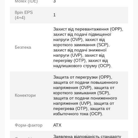
Molex (IDE)
3
8pin EPS
1
(4+4)
Захист від перевантаження (OPP),
захист від подачі підвищеної
напруги (OVP), захист від
короткого замикання (SCP),
Безпека
захист від подачі зниженої
напруги (UVP), захист від
перегріву (OTP), захист від
надлишкового струму (OCP).
Защита от перегрузки (OPP),
защита от подачи повышенного
напряжения (OVP), защита от
короткого замыкания (SCP),
Конектори
защита от подачи пониженного
напряжения (UVP), защита от
перегрева (OTP), защита от
избыточного тока (OCP).
Форм-фактор
ATX
Заявлена відповідність стандарту