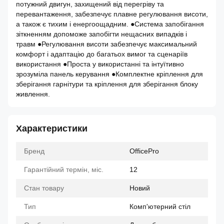
потужний двигун, захищений від перегріву та
перевантаження, забезпечує плавне регулювання висоти,
а також є тихим і енергоощадним. ●Система запобігання
зіткненням допоможе запобігти нещасних випадків і
травм ●Регулювання висоти забезпечує максимальний
комфорт і адаптацію до багатьох вимог та сценаріїв
використання ●Проста у використанні та інтуїтивно
зрозуміла панель керування ●Комплектне кріплення для
зберігання гарнітури та кріплення для зберігання блоку
живлення.
Характеристики
Бренд
OfficePro
Гарантійний термін, міс.
12
Стан товару
Новий
Тип
Комп'ютерний стіл