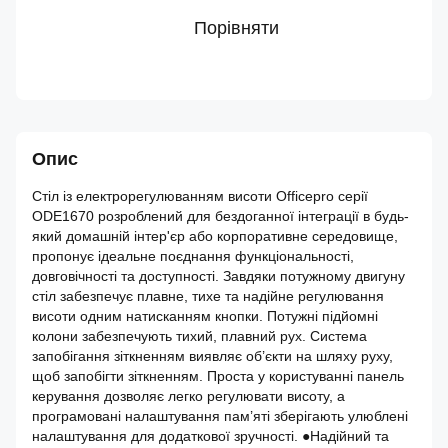
Порівняти
Опис
Стіл із електрорегулюванням висоти Officepro серії
ODE1670 розроблений для бездоганної інтеграції в будь-
який домашній інтер'єр або корпоративне середовище,
пропонує ідеальне поєднання функціональності,
довговічності та доступності. Завдяки потужному двигуну
стіл забезпечує плавне, тихе та надійне регулювання
висоти одним натисканням кнопки. Потужні підйомні
колони забезпечують тихий, плавний рух. Система
запобігання зіткненням виявляє об’єкти на шляху руху,
щоб запобігти зіткненням. Проста у користуванні панель
керування дозволяє легко регулювати висоту, а
програмовані налаштування пам’яті зберігають улюблені
налаштування для додаткової зручності. ●Надійний та