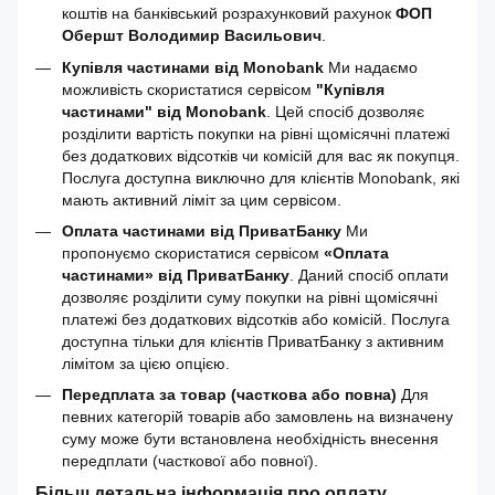
коштів на банківський розрахунковий рахунок
ФОП
Обершт Володимир Васильович
.
Купівля частинами від Monobank
Ми надаємо
можливість скористатися сервісом
"Купівля
частинами" від Monobank
. Цей спосіб дозволяє
розділити вартість покупки на рівні щомісячні платежі
без додаткових відсотків чи комісій для вас як покупця.
Послуга доступна виключно для клієнтів Monobank, які
мають активний ліміт за цим сервісом.
Оплата частинами від ПриватБанку
Ми
пропонуємо скористатися сервісом
«Оплата
частинами» від ПриватБанку
. Даний спосіб оплати
дозволяє розділити суму покупки на рівні щомісячні
платежі без додаткових відсотків або комісій. Послуга
доступна тільки для клієнтів ПриватБанку з активним
лімітом за цією опцією.
Передплата за товар (часткова або повна)
Для
певних категорій товарів або замовлень на визначену
суму може бути встановлена необхідність внесення
передплати (часткової або повної).
Більш детальна інформація про оплату