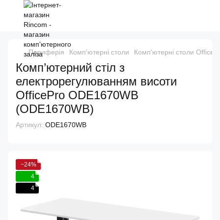
Периферія
Комп'ютерні столи
Комп'ютерні столи OfficeP
Комп’ютерний стіл з
електрорегулюванням висоти
OfficePro ODE1670WB
(ODE1670WB)
Артикул:
ODE1670WB
−24%
4
4