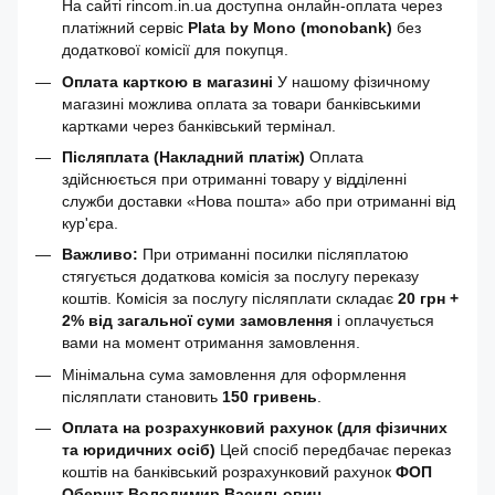
На сайті rincom.in.ua доступна онлайн-оплата через
платіжний сервіс
Plata by Mono (monobank)
без
додаткової комісії для покупця.
Оплата карткою в магазині
У нашому фізичному
магазині можлива оплата за товари банківськими
картками через банківський термінал.
Післяплата (Накладний платіж)
Оплата
здійснюється при отриманні товару у відділенні
служби доставки «Нова пошта» або при отриманні від
кур'єра.
Важливо:
При отриманні посилки післяплатою
стягується додаткова комісія за послугу переказу
коштів. Комісія за послугу післяплати складає
20 грн +
2% від загальної суми замовлення
і оплачується
вами на момент отримання замовлення.
Мінімальна сума замовлення для оформлення
післяплати становить
150 гривень
.
Оплата на розрахунковий рахунок (для фізичних
та юридичних осіб)
Цей спосіб передбачає переказ
коштів на банківський розрахунковий рахунок
ФОП
Обершт Володимир Васильович
.