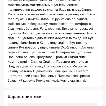
Механізм гойдання "метелик" і газліфт 4 класу
забезпечують максимальну гнучкість і легкість
налаштування вашого крісла під будь-які вподобання.
Металева основа та нейлонові колеса діаметром 65 мм
гарантують стійкість і плавний рух крісла по підлозі,
забезпечуючи бездоганну маневровість та комфорт за
будь-яких обставин. Регулювання: Висота поперекової
подушки Висота підголівника Висота підлокітників Висота
сидіння Відстань підлокітників Жорсткість гойдання Кут
нахилу підлокітників Кут нахилу сидіння Кут нахилу
спинки Кут повороту підлокітників Особливості: Активне
сидіння Бічна підтримка спини Поперекова підтримка
Посилена основа Прогумовані ролики Підголівник
Комплектація: Спинка Сидіння Подушка для голови
Подушка для попереку П’ятизіркова база Механізм
нахилу метелик Підлокітники Бічні кришки на магніті
Шестигранний ключ Поршень + Пилозахисна кришка
Захисний капсуль Комплект коліс Комплект гвинтів
Характеристики