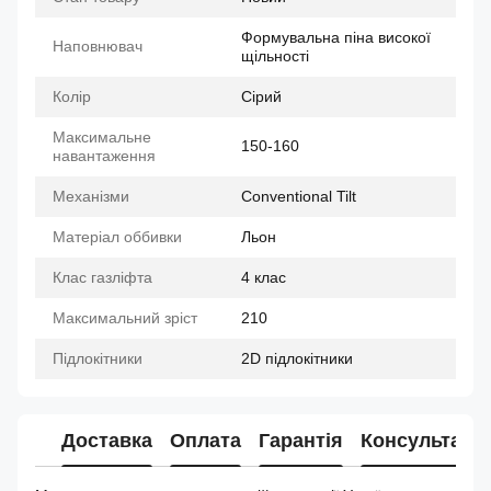
Формувальна піна високої
Наповнювач
щільності
Колір
Сірий
Максимальне
150-160
навантаження
Механізми
Conventional Tilt
Матеріал оббивки
Льон
Клас газліфта
4 клас
Максимальний зріст
210
Підлокітники
2D підлокітники
Доставка
Оплата
Гарантія
Консультація