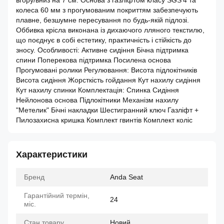
вгору/вниз на 7 см. Основа з газліфтом класу SGS 4 та
колеса 60 мм з прогумованим покриттям забезпечують
плавне, безшумне пересування по будь‑якій підлозі.
Оббивка крісла виконана із дихаючого лляного текстилю,
що поєднує в собі естетику, практичність і стійкість до
зносу. Особливості: Активне сидіння Бічна підтримка
спини Поперекова підтримка Посилена основа
Прогумовані ролики Регулювання: Висота підлокітників
Висота сидіння Жорсткість гойдання Кут нахилу сидіння
Кут нахилу спинки Комплектація: Спинка Сидіння
Нейлонова основа Підлокітники Механізм нахилу
"Метелик" Бічні накладки Шестигранний ключ Газліфт +
Пилозахисна кришка Комплект гвинтів Комплект коліс
Характеристики
Бренд
Anda Seat
Гарантійний термін,
24
міс.
Стан товару
Новий