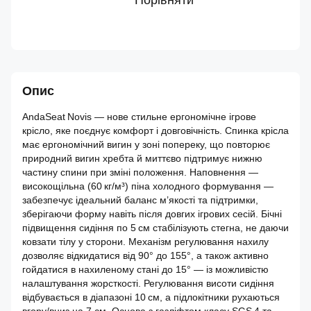
Порівняти
Опис
AndaSeat Novis — нове стильне ергономічне ігрове
крісло, яке поєднує комфорт і довговічність. Спинка крісла
має ергономічний вигин у зоні попереку, що повторює
природний вигин хребта й миттєво підтримує нижню
частину спини при зміні положення. Наповнення —
високощільна (60 кг/м³) піна холодного формування —
забезпечує ідеальний баланс м’якості та підтримки,
зберігаючи форму навіть після довгих ігрових сесій. Бічні
підвищення сидіння по 5 см стабілізують стегна, не даючи
ковзати тілу у сторони. Механізм регулювання нахилу
дозволяє відкидатися від 90° до 155°, а також активно
гойдатися в нахиленому стані до 15° — із можливістю
налаштування жорсткості. Регулювання висоти сидіння
відбувається в діапазоні 10 см, а підлокітники рухаються