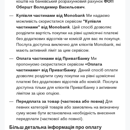
коштів на банківський розрахунковий рахунок
ФОП
Обершт Володимир Васильович
.
Купівля частинами від Monobank
Ми надаємо
можливість скористатися сервісом
"Купівля
частинами" від Monobank
. Цей спосіб дозволяє
розділити вартість покупки на рівні щомісячні платежі
без додаткових відсотків чи комісій для вас як покупця.
Послуга доступна виключно для клієнтів Monobank, які
мають активний ліміт за цим сервісом.
Оплата частинами від ПриватБанку
Ми
пропонуємо скористатися сервісом
«Оплата
частинами» від ПриватБанку
. Даний спосіб оплати
дозволяє розділити суму покупки на рівні щомісячні
платежі без додаткових відсотків або комісій. Послуга
доступна тільки для клієнтів ПриватБанку з активним
лімітом за цією опцією.
Передплата за товар (часткова або повна)
Для
певних категорій товарів або замовлень на визначену
суму може бути встановлена необхідність внесення
передплати (часткової або повної).
Більш детальна інформація про оплату