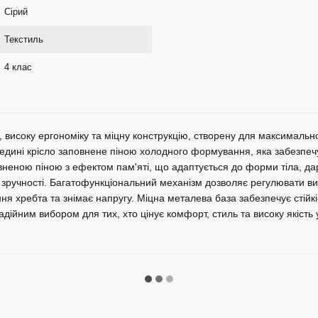
Сірий
Текстиль
4 клас
исоку ергономіку та міцну конструкцію, створену для максимально
едині крісло заповнене піною холодного формування, яка забезпечу
неною піною з ефектом пам'яті, що адаптується до форми тіла, дар
зручності. Багатофункціональний механізм дозволяє регулювати ви
хребта та знімає напругу. Міцна металева база забезпечує стійкіст
дійним вибором для тих, хто цінує комфорт, стиль та високу якість у