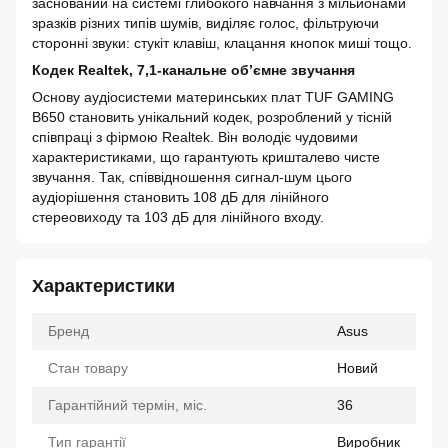
заснований на системі глибокого навчання з мільйонами
зразків різних типів шумів, виділяє голос, фільтруючи
сторонні звуки: стукіт клавіш, клацання кнопок миші тощо.
Кодек Realtek, 7,1-канальне об’ємне звучання
Основу аудіосистеми материнських плат TUF GAMING
B650 становить унікальний кодек, розроблений у тісній
співпраці з фірмою Realtek. Він володіє чудовими
характеристиками, що гарантують кришталево чисте
звучання. Так, співвідношення сигнал-шум цього
аудіорішення становить 108 дБ для лінійного
стереовиходу та 103 дБ для лінійного входу.
Характеристики
Бренд
Asus
Стан товару
Новий
Гарантійний термін, міс.
36
Тип гарантії
Виробник