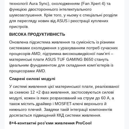
технології Aura Sync), охолодженням (Fan Xpert 4) та
функцією двостороннього інтелектуального
шумозаглушення. Крім того, у ньому є спеціальні розділи
для перегляду новин від ASUS і реєстрації куплених
пристроїв.
ВИСОКА ПРОДУКТИВНІСТЬ
Оновлена підсистема живлення та сумісність із різними
системами охолодження з урахуванням потреб сучасних
процесорів AMD, підтримка високошвидкісної пам’яті –
материнські плати ASUS TUF GAMING B650 стануть
ідеальним фундаментом для складання комп’ютерів із
процесорами AMD.
Спарені силові модулі
У системі живлення цієї материнської плати, реалізованої
за схемою 12 +2 фаз живлення, застосовуються силові
модулі, кожен із яких розрахований на струм до 60 А, а
також містить драйвер і MOSFET-ключі верхнього й
нижнього плечей. Завдяки такій інтеграції компонентів
досягається підвищений ККД системи живлення.
8+4-контактні роз’єми живлення ProCool