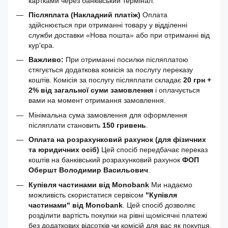
картками через банківський термінал.
Післяплата (Накладний платіж)
Оплата
здійснюється при отриманні товару у відділенні
служби доставки «Нова пошта» або при отриманні від
кур'єра.
Важливо:
При отриманні посилки післяплатою
стягується додаткова комісія за послугу переказу
коштів. Комісія за послугу післяплати складає
20 грн +
2% від загальної суми замовлення
і оплачується
вами на момент отримання замовлення.
Мінімальна сума замовлення для оформлення
післяплати становить
150 гривень
.
Оплата на розрахунковий рахунок (для фізичних
та юридичних осіб)
Цей спосіб передбачає переказ
коштів на банківський розрахунковий рахунок
ФОП
Обершт Володимир Васильович
.
Купівля частинами від Monobank
Ми надаємо
можливість скористатися сервісом
"Купівля
частинами" від Monobank
. Цей спосіб дозволяє
розділити вартість покупки на рівні щомісячні платежі
без додаткових відсотків чи комісій для вас як покупця.