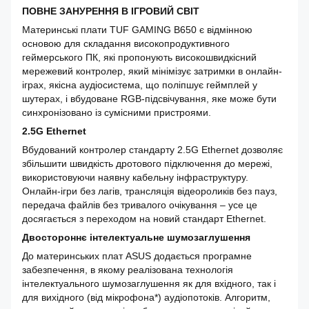
ПОВНЕ ЗАНУРЕННЯ В ІГРОВИЙ СВІТ
Материнські плати TUF GAMING B650 є відмінною
основою для складання високопродуктивного
геймерського ПК, які пропонують високошвидкісний
мережевий контролер, який мінімізує затримки в онлайн-
іграх, якісна аудіосистема, що поліпшує геймплей у
шутерах, і вбудоване RGB-підсвічування, яке може бути
синхронізовано із сумісними пристроями.
2.5G Ethernet
Вбудований контролер стандарту 2.5G Ethernet дозволяє
збільшити швидкість дротового підключення до мережі,
використовуючи наявну кабельну інфраструктуру.
Онлайн-ігри без лагів, трансляція відеороликів без пауз,
передача файлів без тривалого очікування – усе це
досягається з переходом на новий стандарт Ethernet.
Двостороннє інтелектуальне шумозаглушення
До материнських плат ASUS додається програмне
забезпечення, в якому реалізована технологія
інтелектуального шумозаглушення як для вхідного, так і
для вихідного (від мікрофона*) аудіопотоків. Алгоритм,