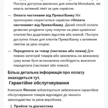
Послуга доступна виключно для клієнтів Monobank, які
мають активний ліміт за цим сервісом.
Оплата частинами від ПриватБанку
Ми
пропонуємо скористатися сервісом
«Оплата
частинами» від ПриватБанку
. Даний спосіб оплати
дозволяє розділити суму покупки на рівні щомісячні
платежі без додаткових відсотків або комісій. Послуга
доступна тільки для клієнтів ПриватБанку з активним
лімітом за цією опцією.
Передплата за товар (часткова або повна)
Для
певних категорій товарів або замовлень на визначену
суму може бути встановлена необхідність внесення
передплати (часткової або повної).
Більш детальна інформація про оплату
знаходиться
тут
.
Гарантійне обслуговування
Компанія
Rincom
зобов’язується забезпечити гарантійне
обслуговування товарів відповідно до чинного
законодавства та умов виробника.
Прийом та діагностика