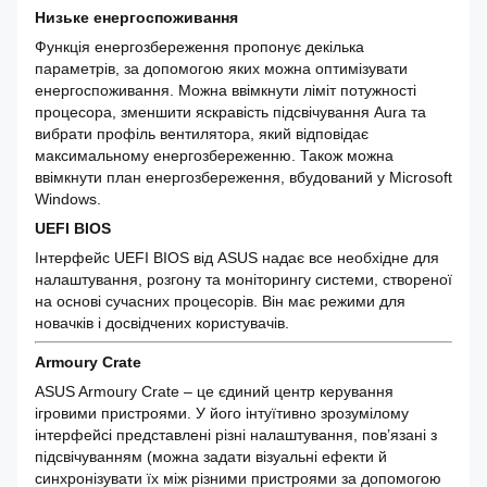
Низьке енергоспоживання
Функція енергозбереження пропонує декілька
параметрів, за допомогою яких можна оптимізувати
енергоспоживання. Можна ввімкнути ліміт потужності
процесора, зменшити яскравість підсвічування Aura та
вибрати профіль вентилятора, який відповідає
максимальному енергозбереженню. Також можна
ввімкнути план енергозбереження, вбудований у Microsoft
Windows.
UEFI BIOS
Інтерфейс UEFI BIOS від ASUS надає все необхідне для
налаштування, розгону та моніторингу системи, створеної
на основі сучасних процесорів. Він має режими для
новачків і досвідчених користувачів.
Armoury Crate
ASUS Armoury Crate – це єдиний центр керування
ігровими пристроями. У його інтуїтивно зрозумілому
інтерфейсі представлені різні налаштування, пов’язані з
підсвічуванням (можна задати візуальні ефекти й
синхронізувати їх між різними пристроями за допомогою