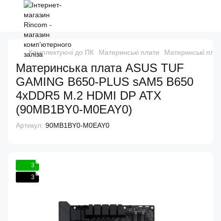
Комплектуючі до ПК
Материнські плати
Материнські плат
Материнcька плата ASUS TUF
GAMING B650-PLUS sAM5 B650
4xDDR5 M.2 HDMI DP ATX
(90MB1BY0-M0EAY0)
Артикул:
90MB1BY0-M0EAY0
3
3