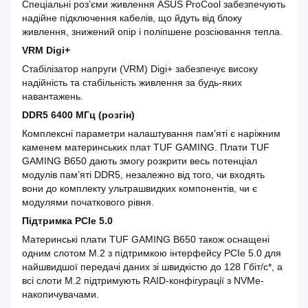
Спеціальні роз’єми живлення ASUS ProCool забезпечують
надійне підключення кабелів, що йдуть від блоку
живлення, знижений опір і поліпшене розсіювання тепла.
VRM Digi+
Стабілізатор напруги (VRM) Digi+ забезпечує високу
надійність та стабільність живлення за будь-яких
навантажень.
DDR5 6400 МГц (розгін)
Комплексні параметри налаштування пам’яті є наріжним
каменем материнських плат TUF GAMING. Плати TUF
GAMING B650 дають змогу розкрити весь потенціал
модулів пам’яті DDR5, незалежно від того, чи входять
вони до комплекту ультрашвидких компонентів, чи є
модулями початкового рівня.
Підтримка PCIe 5.0
Материнські плати TUF GAMING B650 також оснащені
одним слотом M.2 з підтримкою інтерфейсу PCIe 5.0 для
найшвидшої передачі даних зі швидкістю до 128 Гбіт/с*, а
всі слоти M.2 підтримують RAID-конфігурації з NVMe-
накопичувачами.