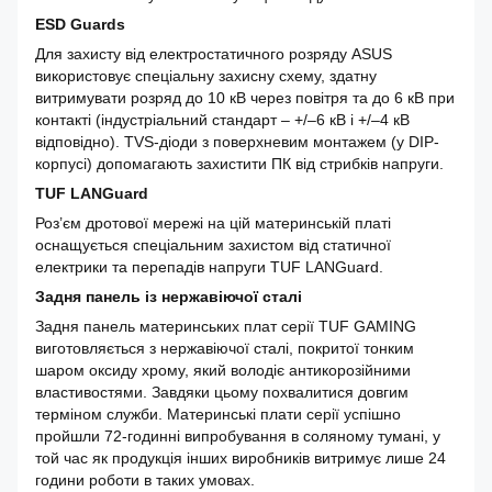
ESD Guards
Для захисту від електростатичного розряду ASUS
використовує спеціальну захисну схему, здатну
витримувати розряд до 10 кВ через повітря та до 6 кВ при
контакті (індустріальний стандарт – +/–6 кВ і +/–4 кВ
відповідно). TVS-діоди з поверхневим монтажем (у DIP-
корпусі) допомагають захистити ПК від стрибків напруги.
TUF LANGuard
Роз’єм дротової мережі на цій материнській платі
оснащується спеціальним захистом від статичної
електрики та перепадів напруги TUF LANGuard.
Задня панель із нержавіючої сталі
Задня панель материнських плат серії TUF GAMING
виготовляється з нержавіючої сталі, покритої тонким
шаром оксиду хрому, який володіє антикорозійними
властивостями. Завдяки цьому похвалитися довгим
терміном служби. Материнські плати серії успішно
пройшли 72-годинні випробування в соляному тумані, у
той час як продукція інших виробників витримує лише 24
години роботи в таких умовах.