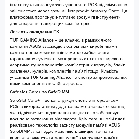
інтелектуального шумозаглушення та RGB-підсвічуванню
здійснюється через зручний інтерфейс Armoury Crate. Ця
платформа пропонує інтуїтивно зрозумілі інструменти
для створення найкращих комп’ютерів.
Легкість складання ПК
TUF GAMING Alliance – це альянс, в рамках якого
компанія ASUS взаємодіє з основними виробниками
комп'ютерних компонентів із метою забезпечити
гарантовану сумісність материнських плат та широкого
асортименту компонентів: комп'ютерних корпусів, блоків
живлення, кулерів, комплектів пам'яті тощо. Кількість
учасників TUF Gaming Alliance та спектр запропонованих
ними компонентів постійно зростає.
Safeslot Core+ та SafeDIMM
SafeSlot Core+ – це конструкція слотів з інтерфейсом
PCIe з використанням додаткових металевих елементів,
яка відрізняється підвищеною міцністю та забезпечує
посилене затискання відеокарти. Крім того, в новій платі
реалізовано технологію захисту модулів пам’яті ASUS
SafeDIMM, яка надає можливість швидко, точно та
впевнено виконувати маніпуляції з модулями пам’яті.