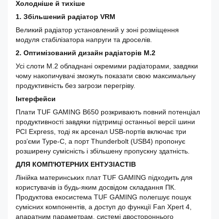
Холодніше й тихіше
1. Збільшений радіатор VRM
Великий радіатор установлений у зоні розміщення
модуля стабілізатора напруги та дроселів.
2. Оптимізований дизайн радіаторів M.2
Усі слоти M.2 обладнані окремими радіаторами, завдяки
чому накопичувачі зможуть показати свою максимальну
продуктивність без загрози перегріву.
Інтерфейси
Плати TUF GAMING B650 розкривають повний потенціал
продуктивності завдяки підтримці останньої версії шини
PCI Express, тоді як арсенал USB-портів включає три
роз’єми Type-C, а порт Thunderbolt (USB4) пропонує
розширену сумісність і збільшену пропускну здатність.
ДЛЯ КОМП'ЮТЕРНИХ ЕНТУЗІАСТІВ
Лінійка материнських плат TUF GAMING підходить для
користувачів із будь-яким досвідом складання ПК.
Продуктова екосистема TUF GAMING полегшує пошук
сумісних компонентів, а доступ до функції Fan Xpert 4,
апаратним параметрам, системі двостороннього