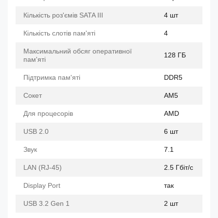
Кількість роз'ємів SATA III
4 шт
Кількість слотів пам'яті
4
Максимальний обсяг оперативної
128 ГБ
пам'яті
Підтримка пам'яті
DDR5
Сокет
AM5
Для процесорів
AMD
USB 2.0
6 шт
Звук
7.1
LAN (RJ-45)
2.5 Гбіт/с
Display Port
так
USB 3.2 Gen 1
2 шт