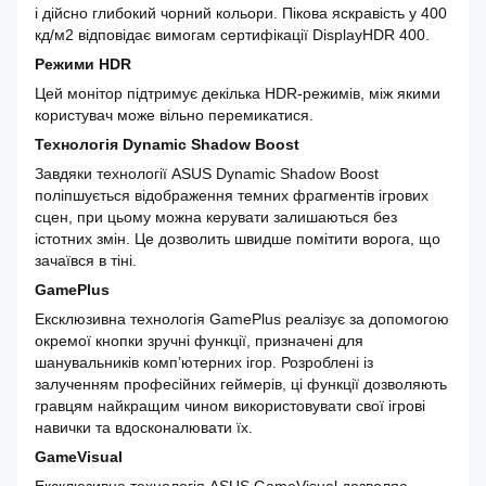
і дійсно глибокий чорний кольори. Пікова яскравість у 400
кд/м2 відповідає вимогам сертифікації DisplayHDR 400.
Режими HDR
Цей монітор підтримує декілька HDR-режимів, між якими
користувач може вільно перемикатися.
Технологія Dynamic Shadow Boost
Завдяки технології ASUS Dynamic Shadow Boost
поліпшується відображення темних фрагментів ігрових
сцен, при цьому можна керувати залишаються без
істотних змін. Це дозволить швидше помітити ворога, що
зачаївся в тіні.
GamePlus
Ексклюзивна технологія GamePlus реалізує за допомогою
окремої кнопки зручні функції, призначені для
шанувальників комп’ютерних ігор. Розроблені із
залученням професійних геймерів, ці функції дозволяють
гравцям найкращим чином використовувати свої ігрові
навички та вдосконалювати їх.
GameVisual