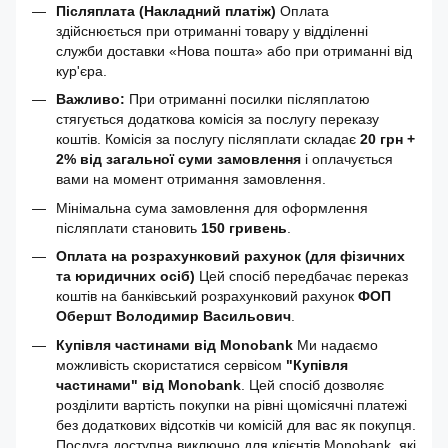
Післяплата (Накладний платіж)
Оплата
здійснюється при отриманні товару у відділенні
служби доставки «Нова пошта» або при отриманні від
кур'єра.
Важливо:
При отриманні посилки післяплатою
стягується додаткова комісія за послугу переказу
коштів. Комісія за послугу післяплати складає
20 грн +
2% від загальної суми замовлення
і оплачується
вами на момент отримання замовлення.
Мінімальна сума замовлення для оформлення
післяплати становить
150 гривень
.
Оплата на розрахунковий рахунок (для фізичних
та юридичних осіб)
Цей спосіб передбачає переказ
коштів на банківський розрахунковий рахунок
ФОП
Обершт Володимир Васильович
.
Купівля частинами від Monobank
Ми надаємо
можливість скористатися сервісом
"Купівля
частинами" від Monobank
. Цей спосіб дозволяє
розділити вартість покупки на рівні щомісячні платежі
без додаткових відсотків чи комісій для вас як покупця.
Послуга доступна виключно для клієнтів Monobank, які