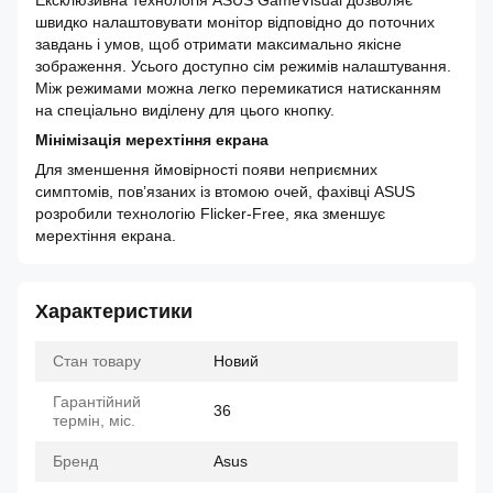
Ексклюзивна технологія ASUS GameVisual дозволяє
швидко налаштовувати монітор відповідно до поточних
завдань і умов, щоб отримати максимально якісне
зображення. Усього доступно сім режимів налаштування.
Між режимами можна легко перемикатися натисканням
на спеціально виділену для цього кнопку.
Мінімізація мерехтіння екрана
Для зменшення ймовірності появи неприємних
симптомів, пов’язаних із втомою очей, фахівці ASUS
розробили технологію Flicker-Free, яка зменшує
мерехтіння екрана.
Характеристики
Стан товару
Новий
Гарантійний
36
термін, міс.
Бренд
Asus