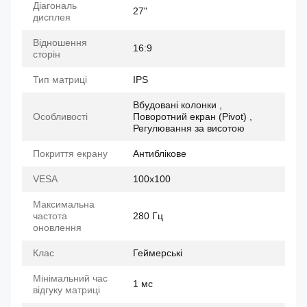
Діагональ
27"
дисплея
Відношення
16:9
сторін
Тип матриці
IPS
Вбудовані колонки ,
Особливості
Поворотний екран (Pivot) ,
Регулювання за висотою
Покриття екрану
Антиблікове
VESA
100x100
Максимальна
частота
280 Гц
оновлення
Клас
Геймерські
Мінімальний час
1 мс
відгуку матриці