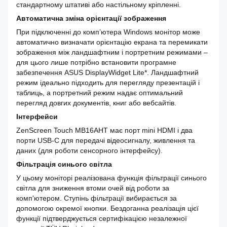
стандартному штативі або настільному кріпленні.
Автоматична зміна орієнтації зображення
При підключенні до комп’ютера Windows монітор може
автоматично визначати орієнтацію екрана та перемикати
зображення між ландшафтним і портретним режимами –
для цього лише потрібно встановити програмне
забезпечення ASUS DisplayWidget Lite*. Ландшафтний
режим ідеально підходить для перегляду презентацій і
таблиць, а портретний режим надає оптимальний
перегляд довгих документів, книг або вебсайтів.
Інтерфейси
ZenScreen Touch MB16AHT має порт mini HDMI і два
порти USB-C для передачі відеосигналу, живлення та
даних (для роботи сенсорного інтерфейсу).
Фільтрація синього світла
У цьому моніторі реалізована функція фільтрації синього
світла для зниження втоми очей від роботи за
комп'ютером. Ступінь фільтрації вибирається за
допомогою окремої кнопки. Бездоганна реалізація цієї
функції підтверджується сертифікацією незалежної