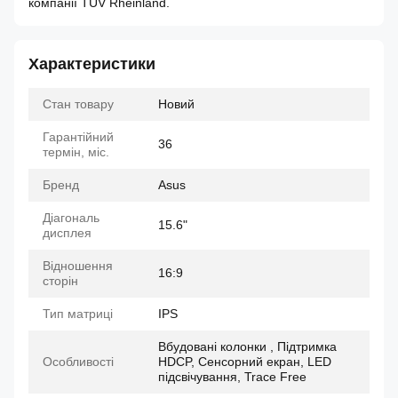
компанії TÜV Rheinland.
Характеристики
Стан товару
Новий
Гарантійний
36
термін, міс.
Бренд
Asus
Діагональ
15.6"
дисплея
Відношення
16:9
сторін
Тип матриці
IPS
Вбудовані колонки , Підтримка
Особливості
HDCP, Сенсорний екран, LED
підсвічування, Trace Free