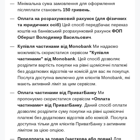
Мінімальна сума замовлення для оформлення
післяплати становить
150 гривень
.
Оплата на розрахунковий рахунок (для фізичних
та юридичних осіб)
Цей спосіб передбачає переказ
коштів на банківський розрахунковий рахунок
ФОП
Обершт Володимир Васильович
.
Купівля частинами від Monobank
Ми надаємо
можливість скористатися сервісом
"Купівля
частинами" від Monobank
. Цей спосіб дозволяє
розділити вартість покупки на рівні щомісячні платежі
без додаткових відсотків чи комісій для вас як покупця.
Послуга доступна виключно для клієнтів Monobank, які
мають активний ліміт за цим сервісом.
Оплата частинами від ПриватБанку
Ми
пропонуємо скористатися сервісом
«Оплата
частинами» від ПриватБанку
. Даний спосіб оплати
дозволяє розділити суму покупки на рівні щомісячні
платежі без додаткових відсотків або комісій. Послуга
доступна тільки для клієнтів ПриватБанку з активним
лімітом за цією опцією.
Передплата за товар (часткова або повна)
Для