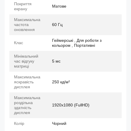
Покриття
Матове
екрану
Максимальна
частота
60 Гц
оновлення
Геймерські , Для роботи з
Клас
кольором , Портативні
Мінімальний
час відгуку
5 мс
матриці
Максимальна
яскравість
250 кд/м²
дисплея
Максимальна
роздільна
1920x1080 (FullHD)
здатність
дисплея
Колір
Чорний