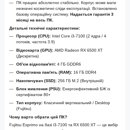
ПК працює абсолютно стабільно. Корпус може мати
незначні косметичні сліди експлуатації. Встановлено
базову операційну систему.
Надається гарантія 3
місяці на весь ПК.
Детальні технічні характеристики:
Процесор (CPU):
Intel Core i3-7100 (2 ядра / 4
потоків, частота 3.9)
Відеокарта (GPU):
AMD Radeon RX 6500 XT
(Дискретна)
Об'єм відеопам'яті:
4 ГБ GDDR6
Оперативна пам'ять (RAM):
16 ГБ DDR4
Накопичувач (SSD):
256 ГБ M.2 (Внутрішній)
Блок живлення (PSU):
Енергоефективний БЖ із
сертифікатом 80+
Тип корпусу:
Класичний вертикальний / Desktop
(Fujitsu)
Чому варто обрати цей ПК?
Fujitsu Esprimo на базі i3-7100 та RX 6500 XT — це вибір