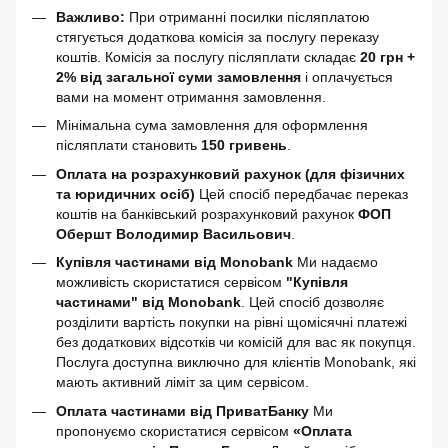
Важливо:
При отриманні посилки післяплатою
стягується додаткова комісія за послугу переказу
коштів. Комісія за послугу післяплати складає
20 грн +
2% від загальної суми замовлення
і оплачується
вами на момент отримання замовлення.
Мінімальна сума замовлення для оформлення
післяплати становить
150 гривень
.
Оплата на розрахунковий рахунок (для фізичних
та юридичних осіб)
Цей спосіб передбачає переказ
коштів на банківський розрахунковий рахунок
ФОП
Обершт Володимир Васильович
.
Купівля частинами від Monobank
Ми надаємо
можливість скористатися сервісом
"Купівля
частинами" від Monobank
. Цей спосіб дозволяє
розділити вартість покупки на рівні щомісячні платежі
без додаткових відсотків чи комісій для вас як покупця.
Послуга доступна виключно для клієнтів Monobank, які
мають активний ліміт за цим сервісом.
Оплата частинами від ПриватБанку
Ми
пропонуємо скористатися сервісом
«Оплата