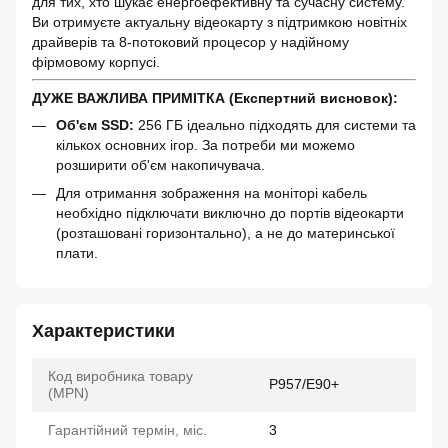
для тих, хто шукає енергоефективну та сучасну систему.
Ви отримуєте актуальну відеокарту з підтримкою новітніх
драйверів та 8-потоковий процесор у надійному
фірмовому корпусі.
ДУЖЕ ВАЖЛИВА ПРИМІТКА (Експертний висновок):
Об'єм SSD:
256 ГБ ідеально підходять для системи та
кількох основних ігор. За потреби ми можемо
розширити об'єм накопичувача.
Для отримання зображення на моніторі кабель
необхідно підключати виключно до портів відеокарти
(розташовані горизонтально), а не до материнської
плати.
Характеристики
Код виробника товару
P957/E90+
(MPN)
Гарантійний термін, міс.
3