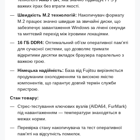
важких іграх без втрати якості.
Швидкість M.2 технологій:
Накопичувач формату
M.2 працює значно швидше за звичайні диски, що
забезпечує завантаження Windows за лічені секунди
та миттєвий перехід між ігровими локаціями.
16 ГБ DDR4:
Оптимальний об'єм оперативної пам'яті
для сучасної системи, що дозволяє тримати
відкритими десятки вкладок браузера паралельно з
важкою грою.
Німецька надійність:
База від Fujitsu вирізняється
продуманим охолодженням та високою якістю
компонентів, що гарантує довгий термін служби
пристрою.
Стан товару:
Стрес-тестування ключових вузлів (AIDA64, FurMark)
під навантаженням — температури знаходяться в
межах норми.
Перевірка стану накопичувача та тест оперативної
пам'яті на відсутність помилок.