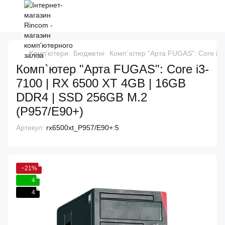
Комп'ютери
Бюджетні
Комп`ютер "Арта FUGAS": Core i3
Комп`ютер "Арта FUGAS": Core i3-
7100 | RX 6500 XT 4GB | 16GB
DDR4 | SSD 256GB M.2
(P957/E90+)
Артикул:
rx6500xt_P957/E90+:5
−21%
4
4