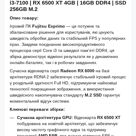
i3-7100 | RX 6500 XT 4GB | 16GB DDR4 | SSD
256GB M.2
Опис товару:
Ігровий ПК
Fujitsu Esprimo
— це потужне та
збалансоване рішення для користувачів, які цінують
швидкість обробки даних та стабільний FPS у популярних
іграх. Завдяки поєднанню високопродуктивного
процесора серії Core i3 та швидкої пам'яті DDR4, ця
збірка демонструє відмінні результати як у динамічних
онлайн-баталіях, так і в робочих завданнях.
Сучасна відеокарта серії
Radeon RX 6000
на базі
архітектури RDNA 2 забезпечує стабільний ігровий процес
у роздільній здатності Full HD, підтримуючи найновіші
технології покращення зображення, а використання
швидкісного накопичувача стандарту
M.2 SSD
гарантує
моментальний відгук системи.
Ключові переваги збірки:
Сучасна архітектура GPU:
Відеокарта
RX 6500 XT
побудована на новітній архітектурі, що забезпечує
високу частоту графічного ядра та підтримку
технології
AMD FSR
, яка значно підвищує FPS у