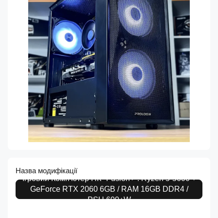
Назва модифікації
Ігровий Комп'ютер ПК "Fusion+": Ryzen 5-5600 +
GeForce RTX 2060 6GB / RAM 16GB DDR4 /
PSU 600+W