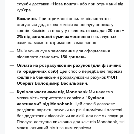
служби доставки «Нова пошта» або при отриманні від
кур'єра.
Важливо:
При отриманні посилки післяплатою
стягується додаткова комісія за послугу переказу
коштів. Комісія за послугу післяплати складає
20 грн +
2% від загальної суми замовлення
і оплачується
вами на момент отримання замовлення.
Мінімальна сума замовлення для оформлення
післяплати становить
150 гривень
.
Оплата на розрахунковий рахунок (для фізичних
та юридичних осіб)
Цей спосіб передбачає переказ
коштів на банківський розрахунковий рахунок
ФОП
Обершт Володимир Васильович
.
Купівля частинами від Monobank
Ми надаємо
можливість скористатися сервісом
"Купівля
частинами" від Monobank
. Цей спосіб дозволяє
розділити вартість покупки на рівні щомісячні платежі
без додаткових відсотків чи комісій для вас як покупця.
Послуга доступна виключно для клієнтів Monobank, які
мають активний ліміт за цим сервісом.