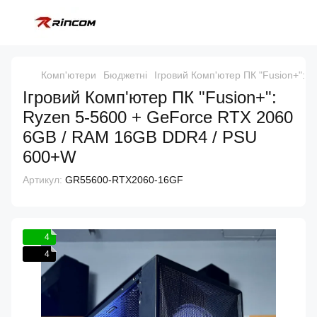
Комп'ютери
Бюджетні
Ігровий Комп'ютер ПК "Fusion+":
Ігровий Комп'ютер ПК "Fusion+":
Ryzen 5-5600 + GeForce RTX 2060
6GB / RAM 16GB DDR4 / PSU
600+W
Артикул:
GR55600-RTX2060-16GF
4
4