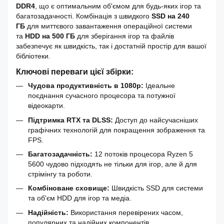
DDR4
, що є оптимальним об'ємом для будь-яких ігор та
багатозадачності. Комбінація з швидкого
SSD на 240
ГБ
для миттєвого завантаження операційної системи
та
HDD на 500 ГБ
для зберігання ігор та файлів
забезпечує як швидкість, так і достатній простір для вашої
бібліотеки.
Ключові переваги цієї збірки:
Чудова продуктивність в 1080p:
Ідеальне
поєднання сучасного процесора та потужної
відеокарти.
Підтримка RTX та DLSS:
Доступ до найсучасніших
графічних технологій для покращення зображення та
FPS.
Багатозадачність:
12 потоків процесора Ryzen 5
5600 чудово підходять не тільки для ігор, але й для
стрімінгу та роботи.
Комбіноване сховище:
Швидкість SSD для системи
та об'єм HDD для ігор та медіа.
Надійність:
Використання перевірених часом,
популярних та надійних компонентів.