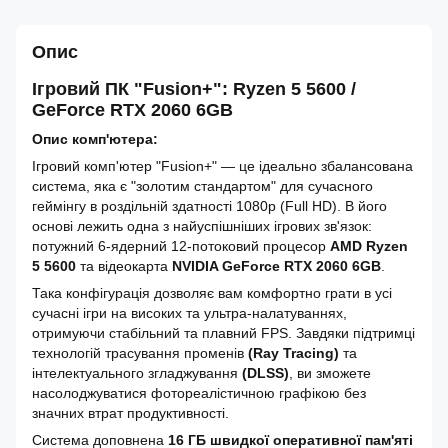
Опис
Ігровий ПК "Fusion+": Ryzen 5 5600 /
GeForce RTX 2060 6GB
Опис комп'ютера:
Ігровий комп'ютер "Fusion+" — це ідеально збалансована
система, яка є "золотим стандартом" для сучасного
геймінгу в роздільній здатності 1080p (Full HD). В його
основі лежить одна з найуспішніших ігрових зв'язок:
потужний 6-ядерний 12-потоковий процесор
AMD Ryzen
5 5600
та відеокарта
NVIDIA GeForce RTX 2060 6GB
.
Така конфігурація дозволяє вам комфортно грати в усі
сучасні ігри на високих та ультра-налатуваннях,
отримуючи стабільний та плавний FPS. Завдяки підтримці
технологій трасування променів
(Ray Tracing)
та
інтелектуального згладжування
(DLSS)
, ви зможете
насолоджуватися фотореалістичною графікою без
значних втрат продуктивності.
Система доповнена
16 ГБ швидкої оперативної пам'яті