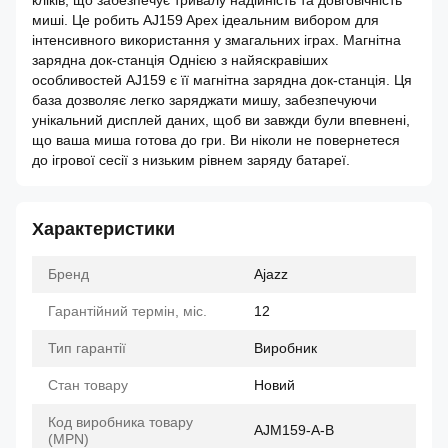
кліків, що забезпечує тривалу надійність та довговічність
миші. Це робить AJ159 Apex ідеальним вибором для
інтенсивного використання у змагальних іграх. Магнітна
зарядна док-станція Однією з найяскравіших
особливостей AJ159 є її магнітна зарядна док-станція. Ця
база дозволяє легко заряджати мишу, забезпечуючи
унікальний дисплей даних, щоб ви завжди були впевнені,
що ваша миша готова до гри. Ви ніколи не повернетеся
до ігрової сесії з низьким рівнем заряду батареї.
Характеристики
Бренд
Ajazz
Гарантійний термін, міс.
12
Тип гарантії
Виробник
Стан товару
Новий
Код виробника товару
AJM159-A-B
(MPN)