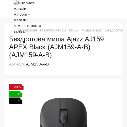
Периферія
Маніпулятори
Миші
Миші Ajazz
Бездротова
Бездротова миша Ajazz AJ159
APEX Black (AJM159-A-B)
(AJM159-A-B)
Артикул:
AJM159-A-B
−20%
4
4