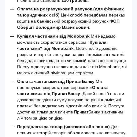
післяплати становить
150 гривень
.
Оплата на розрахунковий рахунок (для фізичних
та юридичних осіб)
Цей спосіб передбачає переказ
коштів на банківський розрахунковий рахунок
ФОП
Обершт Володимир Васильович
.
Купівля частинами від Monobank
Ми надаємо
можливість скористатися сервісом
"Купівля
частинами" від Monobank
. Цей спосіб дозволяє
розділити вартість покупки на рівні щомісячні платежі
без додаткових відсотків чи комісій для вас як покупця.
Послуга доступна виключно для клієнтів Monobank, які
мають активний ліміт за цим сервісом.
Оплата частинами від ПриватБанку
Ми
пропонуємо скористатися сервісом
«Оплата
частинами» від ПриватБанку
. Даний спосіб оплати
дозволяє розділити суму покупки на рівні щомісячні
платежі без додаткових відсотків або комісій. Послуга
доступна тільки для клієнтів ПриватБанку з активним
лімітом за цією опцією.
Передплата за товар (часткова або повна)
Для
певних категорій товарів або замовлень на визначену