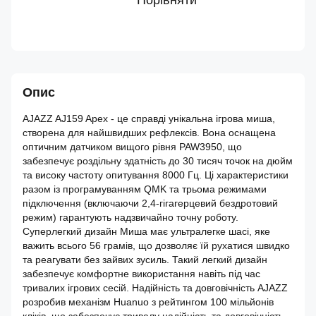
Порівняти
Опис
AJAZZ AJ159 Apex - це справді унікальна ігрова миша,
створена для найшвидших рефлексів. Вона оснащена
оптичним датчиком вищого рівня PAW3950, що
забезпечує роздільну здатність до 30 тисяч точок на дюйм
та високу частоту опитування 8000 Гц. Ці характеристики
разом із програмуванням QMK та трьома режимами
підключення (включаючи 2,4-гігагерцевий бездротовий
режим) гарантують надзвичайно точну роботу.
Суперлегкий дизайн Миша має ультралегке шасі, яке
важить всього 56 грамів, що дозволяє їй рухатися швидко
та реагувати без зайвих зусиль. Такий легкий дизайн
забезпечує комфортне використання навіть під час
тривалих ігрових сесій. Надійність та довговічність AJAZZ
розробив механізм Huanuo з рейтингом 100 мільйонів