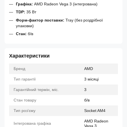
Графіка:
AMD Radeon Vega 3 (інтегрована)
TDP:
35 Вт
Форм-фактор поставки:
Tray (без роздрібної
упаковки)
Стан:
б/в
Характеристики
Бренд
AMD
Тип гарантії
3 місяці
Гарантійний термін, міс.
3
Стан товару
б/в
Тип роз'єму
Socket AM4
AMD Radeon
Інтегрована графіка
Vega 3