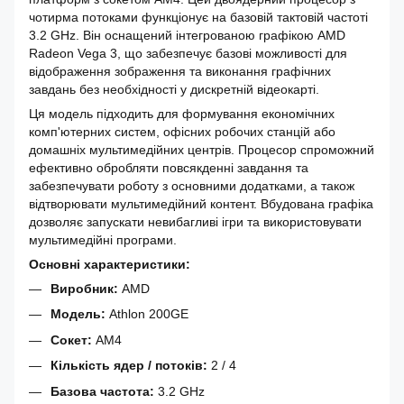
чотирма потоками функціонує на базовій тактовій частоті
3.2 GHz. Він оснащений інтегрованою графікою AMD
Radeon Vega 3, що забезпечує базові можливості для
відображення зображення та виконання графічних
завдань без необхідності у дискретній відеокарті.
Ця модель підходить для формування економічних
комп'ютерних систем, офісних робочих станцій або
домашніх мультимедійних центрів. Процесор спроможний
ефективно обробляти повсякденні завдання та
забезпечувати роботу з основними додатками, а також
відтворювати мультимедійний контент. Вбудована графіка
дозволяє запускати невибагливі ігри та використовувати
мультимедійні програми.
Основні характеристики:
Виробник:
AMD
Модель:
Athlon 200GE
Сокет:
AM4
Кількість ядер / потоків:
2 / 4
Базова частота:
3.2 GHz