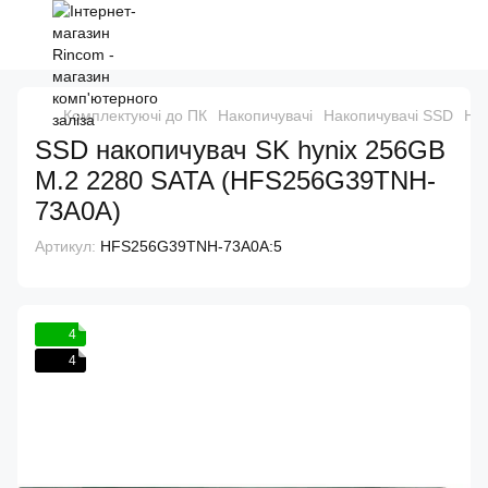
Комплектуючі до ПК
Накопичувачі
Накопичувачі SSD
Нак
SSD накопичувач SK hynix 256GB
M.2 2280 SATA (HFS256G39TNH-
73A0A)
Артикул:
HFS256G39TNH-73A0A:5
4
4