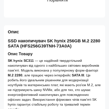
Порівняти
Опис
SSD накопичувач SK hynix 256GB M.2 2280
SATA (HFS256G39TNH-73A0A)
Опис Товару
SK hynix SC311
— це надійний твердотільний
накопичувач від одного з найбільших світових виробників
пам'яті. Модель виконана у популярному форм-факторі
M.2 2280
, але працює через інтерфейс
SATA III
. Це
робить його ідеальним рішенням для модернізації
ноутбуків та материнських плат, які мають роз'єм M.2, але
не підтримують шину NVMe, або для тих, хто шукає
енергоефективний накопичувач для повсякденних
офісних задач. Використання фірмових чіпів пам'яті SK
hynix гарантує стабільну роботу та тривалий термін