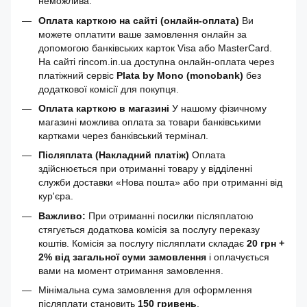
неможлива.
Оплата карткою на сайті (онлайн-оплата)
Ви
можете оплатити ваше замовлення онлайн за
допомогою банківських карток Visa або MasterCard.
На сайті rincom.in.ua доступна онлайн-оплата через
платіжний сервіс
Plata by Mono (monobank)
без
додаткової комісії для покупця.
Оплата карткою в магазині
У нашому фізичному
магазині можлива оплата за товари банківськими
картками через банківський термінал.
Післяплата (Накладний платіж)
Оплата
здійснюється при отриманні товару у відділенні
служби доставки «Нова пошта» або при отриманні від
кур'єра.
Важливо:
При отриманні посилки післяплатою
стягується додаткова комісія за послугу переказу
коштів. Комісія за послугу післяплати складає
20 грн +
2% від загальної суми замовлення
і оплачується
вами на момент отримання замовлення.
Мінімальна сума замовлення для оформлення
післяплати становить
150 гривень
.