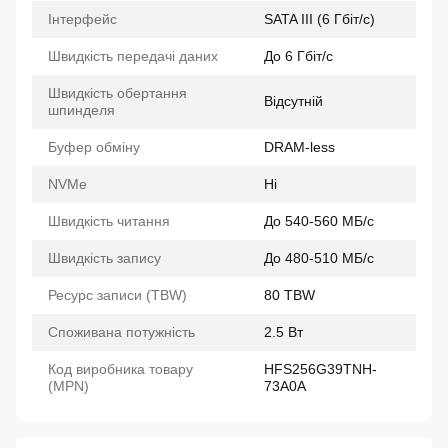
Інтерфейс
SATA III (6 Гбіт/с)
Швидкість передачі даних
До 6 Гбіт/с
Швидкість обертання
Відсутній
шпинделя
Буфер обміну
DRAM-less
NVMe
Ні
Швидкість читання
До 540-560 МБ/с
Швидкість запису
До 480-510 МБ/с
Ресурс записи (TBW)
80 TBW
Споживана потужність
2.5 Вт
Код виробника товару
HFS256G39TNH-
(MPN)
73A0A