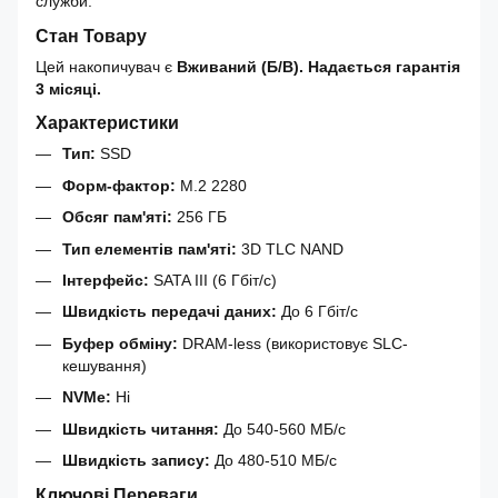
служби.
Стан Товару
Цей накопичувач є
Вживаний (Б/В). Надається гарантія
3 місяці.
Характеристики
Тип:
SSD
Форм-фактор:
M.2 2280
Обсяг пам'яті:
256 ГБ
Тип елементів пам'яті:
3D TLC NAND
Інтерфейс:
SATA III (6 Гбіт/с)
Швидкість передачі даних:
До 6 Гбіт/с
Буфер обміну:
DRAM-less (використовує SLC-
кешування)
NVMe:
Ні
Швидкість читання:
До 540-560 МБ/с
Швидкість запису:
До 480-510 МБ/с
Ключові Переваги