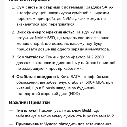
Сумісність зі старими системами:
Завдяки SATA-
інтерфейсу, цей накопичувач сумісний з широким
переліком пристроїв, де NVMe-диски можуть не
визначатися або перегріватися.
Висока енергоефективність:
На відміну від
потужних NVMe SSD, ця модель споживає значно
менше енергії, що дозволяє вашому ноутбуку
працювати довше від одного заряду акумулятора.
Компактність:
Тонкий форм-фактор M.2 2280
дозволяє встановити диск навіть у найтонші пристрої,
не захаращуючи простір кабелями.
Стабільні швидкості:
Хоча SATA-інтерфейс має
обмеження, він забезпечує стабільні 500+ МБ/с при
читанні, що в 5 разів швидше за будь-який
стандартний жорсткий диск (HDD).
Важливі Примітки
Тип ключа:
Накопичувач має ключ
B&M
, що
забезпечує максимальну сумісність із роз'ємами M.2.
Призначення:
Чудово підходить для встановлення