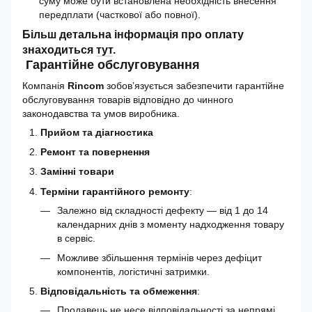
суму може бути встановлена необхідність внесення
передплати (часткової або повної).
Більш детальна інформація про оплату
знаходиться
тут
.
Гарантійне обслуговування
Компанія
Rincom
зобов’язується забезпечити гарантійне
обслуговування товарів відповідно до чинного
законодавства та умов виробника.
Прийом та діагностика
Ремонт та повернення
Замінні товари
Терміни гарантійного ремонту
:
Залежно від складності дефекту — від 1 до 14
календарних днів з моменту надходження товару
в сервіс.
Можливе збільшення термінів через дефіцит
компонентів, логістичні затримки.
Відповідальність та обмеження
:
Продавець не несе відповідальності за непрямі